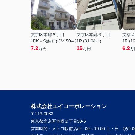
文京区本郷６丁目
文京区本郷３丁目
文京区
1DK＋S(納戸) (24.50㎡)
1R (31.94㎡)
1R (1
7.2
15
6.2
万円
万円
万
株式会社エイコーポレーション
〒113-0033
東京都文京区本郷２丁目39-5
営業時間：
メトロ駅前店/9：00～19:00 土・日・祝/9:00