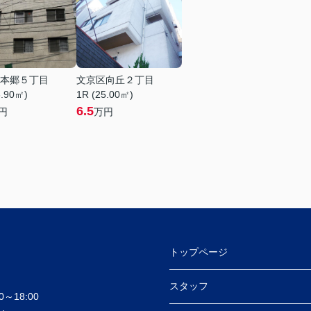
本郷５丁目
文京区向丘２丁目
6.90㎡)
1R (25.00㎡)
6.5
円
万円
トップページ
スタッフ
～18:00