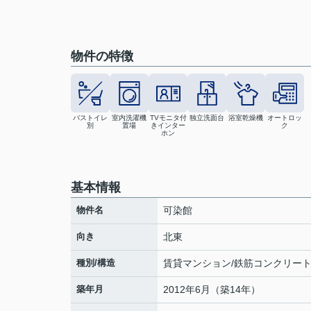
物件の特徴
バストイレ
室内洗濯機
TVモニタ付
独立洗面台
浴室乾燥機
オートロッ
別
置場
きインター
ク
ホン
基本情報
物件名
可染館
向き
北東
種別/構造
賃貸マンション/鉄筋コンクリー
築年月
2012年6月（築14年）