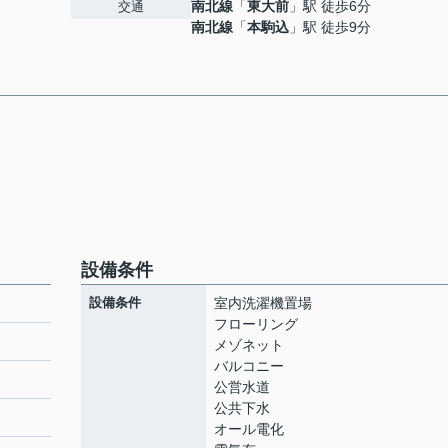
南北線
「
東大前
」駅 徒歩6分
交通
南北線
「
本駒込
」駅 徒歩9分
設備条件
設備条件
室内洗濯機置場
フローリング
メゾネット
バルコニー
ト
公営水道
公共下水
オール電化