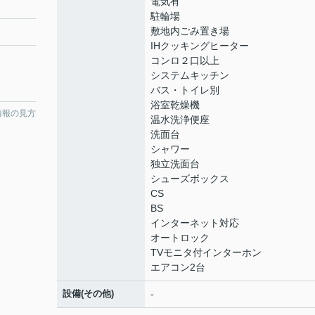
電気有
駐輪場
敷地内ごみ置き場
IHクッキングヒーター
コンロ２口以上
システムキッチン
バス・トイレ別
浴室乾燥機
情報の見方
温水洗浄便座
洗面台
シャワー
独立洗面台
シューズボックス
CS
BS
インターネット対応
オートロック
TVモニタ付インターホン
エアコン2台
設備(その他)
-