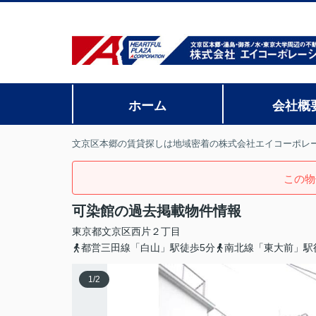
ホーム
会社概
文京区本郷の賃貸探しは地域密着の株式会社エイコーポレ
この物
可染館の過去掲載物件情報
東京都
文京区
西片
２丁目
都営三田線「白山」駅徒歩5分
南北線「東大前」駅
1
/
2