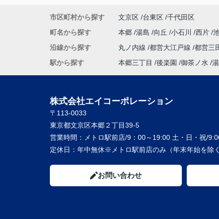
市区町村から探す
文京区
台東区
千代田区
町名から探す
本郷
湯島
向丘
小石川
西片
沿線から探す
丸ノ内線
都営大江戸線
都営三
駅から探す
本郷三丁目
後楽園
御茶ノ水
湯
株式会社エイコーポレーション
〒113-0033
東京都文京区本郷２丁目39-5
営業時間：
メトロ駅前店/9：00～19:00 土・日・祝/9:00
定休日：
年中無休※メトロ駅前店のみ（年末年始を除く
お問い合わせ