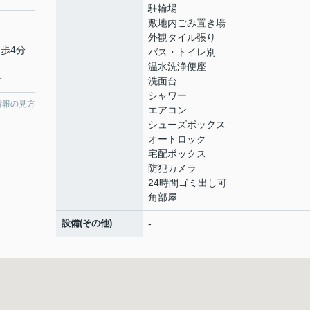
駐輪場
敷地内ごみ置き場
外観タイル張り
徒歩4分
バス・トイレ別
温水洗浄便座
分
洗面台
シャワー
情報の見方
エアコン
シューズボックス
オートロック
宅配ボックス
防犯カメラ
24時間ゴミ出し可
角部屋
設備(その他)
-