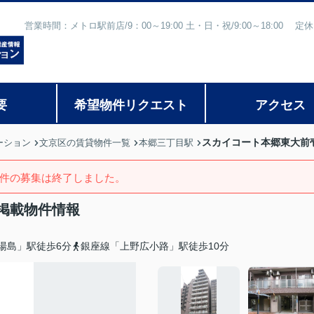
営業時間：メトロ駅前店/9：00～19:00 土・日・祝/9:00～18:
要
希望物件リクエスト
アクセス
スカイコート本郷東大前
ーション
文京区の賃貸物件一覧
本郷三丁目駅
件の募集は終了しました。
掲載物件情報
湯島」駅徒歩6分
銀座線「上野広小路」駅徒歩10分