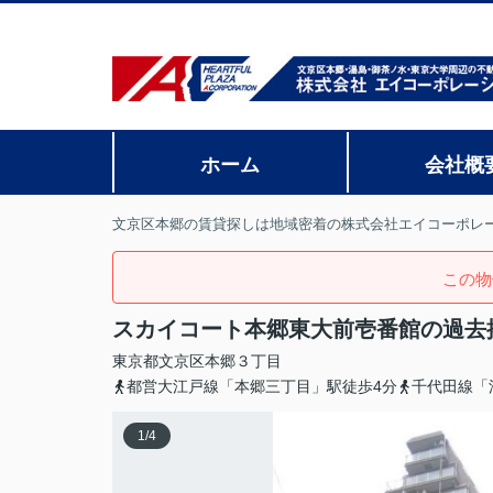
ホーム
会社概
文京区本郷の賃貸探しは地域密着の株式会社エイコーポレ
この物
スカイコート本郷東大前壱番館の過去
東京都
文京区
本郷
３丁目
都営大江戸線「本郷三丁目」駅徒歩4分
千代田線「
1
/
4