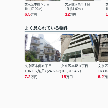
文京区本郷５丁目
文京区湯島３丁目
1K (17.00㎡)
1R (31.09㎡)
1
6.5
12
1
万円
万円
よく見られている物件
文京区本郷６丁目
文京区本郷３丁目
文京区
1DK＋S(納戸) (24.50㎡)
1R (31.94㎡)
1R (1
7.2
15
6.2
万円
万円
万