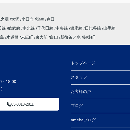
池之端
大塚
小日向
弥生
春日
田線
総武線
南北線
千代田線
中央線
銀座線
日比谷線
山手線
島
水道橋
末広町
東大前
白山
新御茶ノ水
御徒町
トップページ
スタッフ
～18:00
)
お客様の声
03-3813-2811
ブログ
amebaブログ