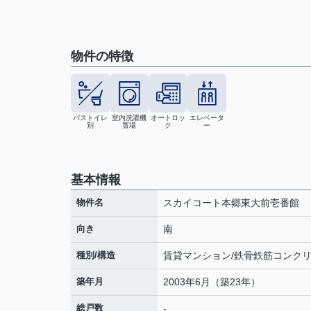
物件の特徴
バストイレ
室内洗濯機
オートロッ
エレベータ
別
置場
ク
ー
基本情報
物件名
スカイコート本郷東大前壱番館
向き
南
種別/構造
賃貸マンション/鉄骨鉄筋コンク
築年月
2003年6月（築23年）
総戸数
-