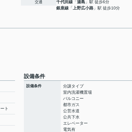
千代田線
「
湯島
」駅 徒歩6分
交通
銀座線
「
上野広小路
」駅 徒歩10分
設備条件
設備条件
分譲タイプ
室内洗濯機置場
バルコニー
都市ガス
リート
公営水道
公共下水
エレベーター
電気有