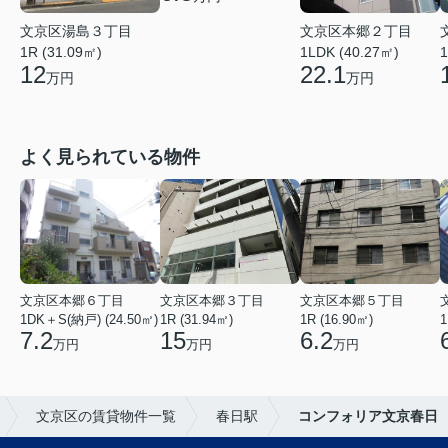
文京区湯島３丁目
文京区本郷２丁目
1R (31.09㎡)
1LDK (40.27㎡)
1
12
22.1
万円
万円
よく見られている物件
文京区本郷６丁目
文京区本郷３丁目
文京区本郷５丁目
1DK＋S(納戸) (24.50㎡)
1R (31.94㎡)
1R (16.90㎡)
1
7.2
15
6.2
万円
万円
万円
文京区の賃貸物件一覧
春日駅
コンフォリア文京春日