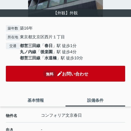
【外観】外観
築16年
築年数
東京都文京区西片１丁目
所在地
都営三田線
「
春日
」駅 徒歩1分
交通
丸ノ内線
「
後楽園
」駅 徒歩4分
都営三田線
「
水道橋
」駅 徒歩10分
お問い合わせ
無料
基本情報
設備条件
コンフォリア文京春日
物件名
-
向き