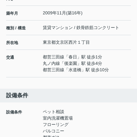
2009年11月(築16年)
築年月
賃貸マンション / 鉄骨鉄筋コンクリート
種別 / 構造
東京都
文京区
西片
１丁目
所在地
都営三田線
「
春日
」駅 徒歩1分
交通
丸ノ内線
「
後楽園
」駅 徒歩4分
都営三田線
「
水道橋
」駅 徒歩10分
設備条件
ペット相談
設備条件
室内洗濯機置場
フローリング
バルコニー