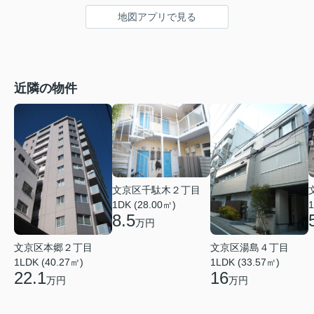
地図アプリで見る
近隣の物件
文京区千駄木２丁目
1DK (28.00㎡)
1
8.5
万円
文京区本郷２丁目
文京区湯島４丁目
1LDK (40.27㎡)
1LDK (33.57㎡)
22.1
16
万円
万円