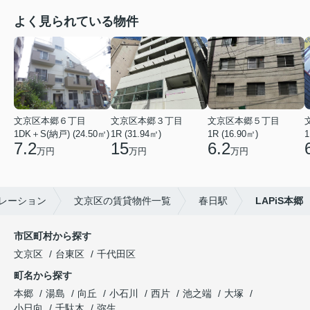
よく見られている物件
文京区本郷６丁目
文京区本郷３丁目
文京区本郷５丁目
1DK＋S(納戸) (24.50㎡)
1R (31.94㎡)
1R (16.90㎡)
1
7.2
15
6.2
万円
万円
万円
レーション
文京区の賃貸物件一覧
春日駅
LAPiS本郷
市区町村から探す
文京区
台東区
千代田区
町名から探す
本郷
湯島
向丘
小石川
西片
池之端
大塚
小日向
千駄木
弥生