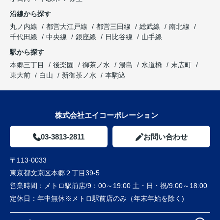
沿線から探す
丸ノ内線
都営大江戸線
都営三田線
総武線
南北線
千代田線
中央線
銀座線
日比谷線
山手線
駅から探す
本郷三丁目
後楽園
御茶ノ水
湯島
水道橋
末広町
東大前
白山
新御茶ノ水
本駒込
株式会社エイコーポレーション
03-3813-2811
お問い合わせ
〒113-0033
東京都文京区本郷２丁目39-5
営業時間：
メトロ駅前店/9：00～19:00 土・日・祝/9:00～18:00
定休日：
年中無休※メトロ駅前店のみ（年末年始を除く)