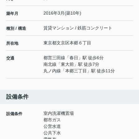
2016年3月(築10年)
築年月
賃貸マンション / 鉄筋コンクリート
種別 / 構造
東京都
文京区
本郷
６丁目
所在地
都営三田線
「
春日
」駅 徒歩6分
交通
南北線
「
東大前
」駅 徒歩7分
丸ノ内線
「
本郷三丁目
」駅 徒歩11分
設備条件
室内洗濯機置場
設備条件
都市ガス
公営水道
公共下水