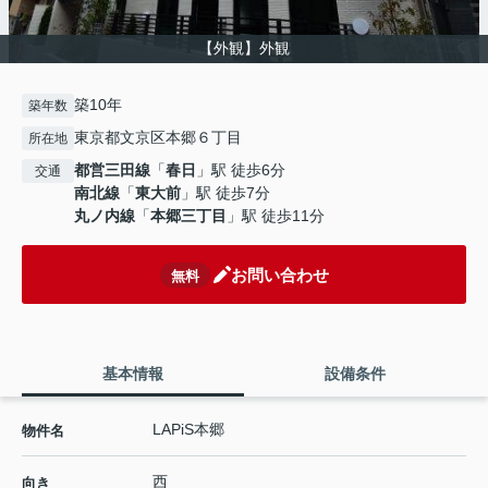
【外観】外観
築10年
築年数
東京都文京区本郷６丁目
所在地
都営三田線
「
春日
」駅 徒歩6分
交通
南北線
「
東大前
」駅 徒歩7分
丸ノ内線
「
本郷三丁目
」駅 徒歩11分
お問い合わせ
無料
基本情報
設備条件
LAPiS本郷
物件名
西
向き