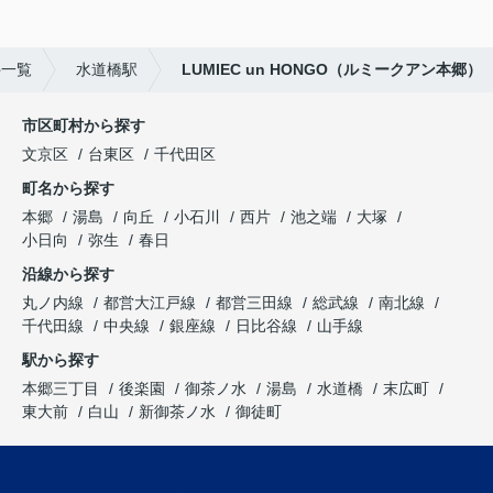
件一覧
水道橋駅
LUMIEC un HONGO（ルミークアン本郷）
市区町村から探す
文京区
台東区
千代田区
町名から探す
本郷
湯島
向丘
小石川
西片
池之端
大塚
小日向
弥生
春日
沿線から探す
丸ノ内線
都営大江戸線
都営三田線
総武線
南北線
千代田線
中央線
銀座線
日比谷線
山手線
駅から探す
本郷三丁目
後楽園
御茶ノ水
湯島
水道橋
末広町
東大前
白山
新御茶ノ水
御徒町