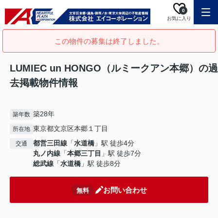
0
お気に入り
この物件の募集は終了しました。
LUMIEC un HONGO（ルミークアン本郷）の過
去掲載物件情報
築28年
築年数
東京都文京区本郷１丁目
所在地
都営三田線
「
水道橋
」駅 徒歩4分
交通
丸ノ内線
「
本郷三丁目
」駅 徒歩7分
総武線
「
水道橋
」駅 徒歩8分
お問い合わせ
無料