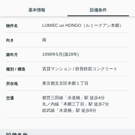
基本情報
設備条件
LUMIEC un HONGO（ルミークアン本郷）
物件名
南
向き
1998年5月(築28年)
築年月
賃貸マンション / 鉄骨鉄筋コンクリート
種別 / 構造
東京都
文京区
本郷
１丁目
所在地
都営三田線
「
水道橋
」駅 徒歩4分
交通
丸ノ内線
「
本郷三丁目
」駅 徒歩7分
総武線
「
水道橋
」駅 徒歩8分