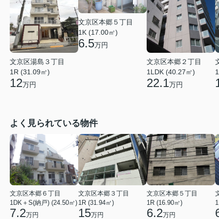
文京区本郷５丁目
1K (17.00㎡)
6.5
万円
文京区湯島３丁目
文京区本郷２丁目
1R (31.09㎡)
1LDK (40.27㎡)
1
12
22.1
万円
万円
よく見られている物件
文京区本郷６丁目
文京区本郷３丁目
文京区本郷５丁目
1DK＋S(納戸) (24.50㎡)
1R (31.94㎡)
1R (16.90㎡)
1
7.2
15
6.2
万円
万円
万円