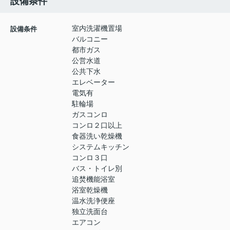
設備条件
室内洗濯機置場
設備条件
バルコニー
都市ガス
公営水道
公共下水
エレベーター
電気有
駐輪場
ガスコンロ
コンロ２口以上
食器洗い乾燥機
システムキッチン
コンロ３口
バス・トイレ別
追焚機能浴室
浴室乾燥機
温水洗浄便座
独立洗面台
エアコン