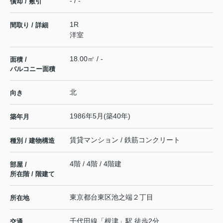
- / -
償却 / 敷引
1R
間取り / 詳細
洋室
18.00㎡ / -
面積 /
バルコニー面積
北
向き
1986年5月(築40年)
築年月
賃貸マンション / 鉄筋コンクリート
種別 / 建物構造
4階 / 4階 / 4階建
部屋 /
所在階 / 階建て
東京都
台東区
池之端
２丁目
所在地
千代田線
「
根津
」駅 徒歩2分
交通