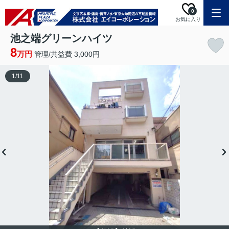
0
お気に入り
池之端グリーンハイツ
8
万円
管理/共益費 3,000円
1
/
11