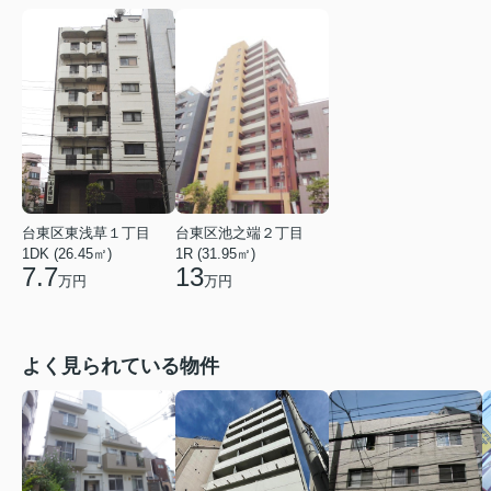
台東区東浅草１丁目
台東区池之端２丁目
1DK (26.45㎡)
1R (31.95㎡)
7.7
13
万円
万円
よく見られている物件