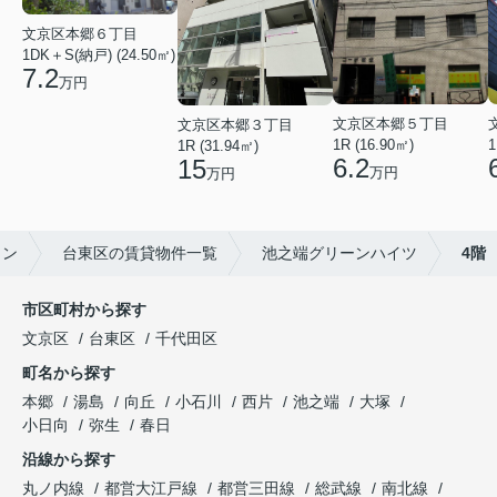
文京区本郷６丁目
1DK＋S(納戸) (24.50㎡)
7.2
万円
文京区本郷５丁目
文京区本郷３丁目
1R (16.90㎡)
1
1R (31.94㎡)
6.2
15
万円
万円
ョン
台東区の賃貸物件一覧
池之端グリーンハイツ
4階
市区町村から探す
文京区
台東区
千代田区
町名から探す
本郷
湯島
向丘
小石川
西片
池之端
大塚
小日向
弥生
春日
沿線から探す
丸ノ内線
都営大江戸線
都営三田線
総武線
南北線