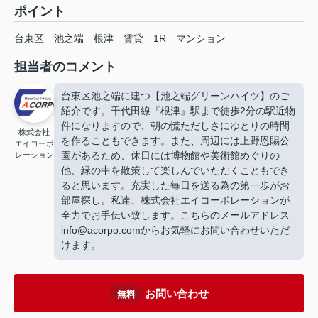
ポイント
台東区
池之端
根津
賃貸
1R
マンション
担当者のコメント
台東区池之端に建つ【池之端グリーンハイツ】のご
紹介です。千代田線『根津』駅まで徒歩2分の駅近物
件になりますので、朝の慌ただしさにゆとりの時間
株式会社
を作ることもできます。また、周辺には上野恩賜公
エイコーポ
園があるため、休日には博物館や美術館めぐりの
レーション
他、緑の中を散策して楽しんでいただくこともでき
ると思います。充実した毎日を送る為の第一歩がお
部屋探し。私達、株式会社エイコーポレーションが
全力でお手伝い致します。こちらのメールアドレス
info@acorpo.comからお気軽にお問い合わせいただ
けます。
お問い合わせ
無料