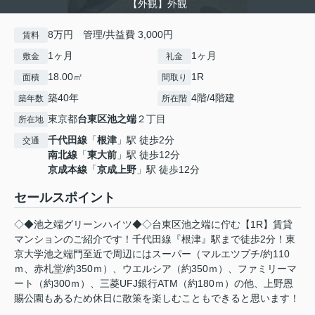
【外観】外観
8万円 管理/共益費 3,000円
賃料
1ヶ月
1ヶ月
敷金
礼金
18.00㎡
1R
面積
間取り
築40年
4階/4階建
築年数
所在階
東京都
台東区
池之端
２丁目
所在地
千代田線
「
根津
」駅 徒歩2分
交通
南北線
「
東大前
」駅 徒歩12分
京成本線
「
京成上野
」駅 徒歩12分
セールスポイント
◇◆池之端グリーンハイツ◆◇台東区池之端に佇む【1R】賃貸
マンションのご紹介です！千代田線『根津』駅まで徒歩2分！東
京大学池之端門至近で周辺にはスーパー（マルエツプチ/約110
ｍ、赤札堂/約350ｍ）、ウエルシア（約350ｍ）、ファミリーマ
ート（約300ｍ）、三菱UFJ銀行ATM（約180ｍ）の他、上野恩
賜公園もあるため休日に散策を楽しむこともできると思います！