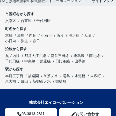
貸探しは地域密着の株式会社エイコーポレーション
サイトマップ
市区町村から探す
文京区
台東区
千代田区
町名から探す
本郷
湯島
向丘
小石川
西片
池之端
大塚
小日向
弥生
春日
沿線から探す
丸ノ内線
都営大江戸線
都営三田線
総武線
南北線
千代田線
中央線
銀座線
日比谷線
山手線
駅から探す
本郷三丁目
後楽園
御茶ノ水
湯島
水道橋
末広町
東大前
白山
新御茶ノ水
御徒町
株式会社エイコーポレーション
03-3813-2811
お問い合わせ