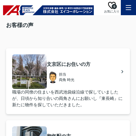
0
お気に入り
お客様の声
文京区にお住いの方
担当
両角 時光
職場の同僚の住まいを西武池袋線沿線で探していました
が、日頃から知り合いの両角さんにお願いし『東長崎』に
新たに物件を探していただきました。