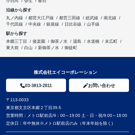
小日向
弥生
春日
沿線から探す
丸ノ内線
都営大江戸線
都営三田線
総武線
南北線
千代田線
中央線
銀座線
日比谷線
山手線
駅から探す
本郷三丁目
後楽園
御茶ノ水
湯島
水道橋
末広町
東大前
白山
新御茶ノ水
御徒町
株式会社エイコーポレーション
03-3813-2811
お問い合わせ
〒113-0033
東京都文京区本郷２丁目39-5
営業時間：
メトロ駅前店/9：00～19:00 土・日・祝/9:00～18:00
定休日：
年中無休※メトロ駅前店のみ（年末年始を除く)