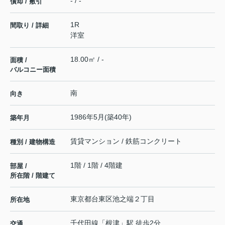
- / -
償却 / 敷引
1R
間取り / 詳細
洋室
18.00㎡ / -
面積 /
バルコニー面積
南
向き
1986年5月(築40年)
築年月
賃貸マンション / 鉄筋コンクリート
種別 / 建物構造
1階 / 1階 / 4階建
部屋 /
所在階 / 階建て
東京都
台東区
池之端
２丁目
所在地
千代田線
「
根津
」駅 徒歩2分
交通