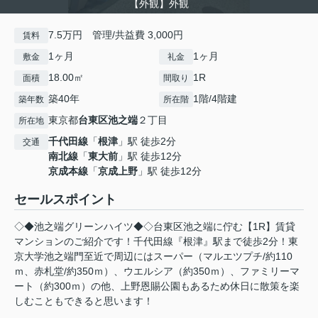
【外観】外観
7.5万円 管理/共益費 3,000円
賃料
1ヶ月
1ヶ月
敷金
礼金
18.00㎡
1R
面積
間取り
築40年
1階/4階建
築年数
所在階
東京都
台東区
池之端
２丁目
所在地
千代田線
「
根津
」駅 徒歩2分
交通
南北線
「
東大前
」駅 徒歩12分
京成本線
「
京成上野
」駅 徒歩12分
セールスポイント
◇◆池之端グリーンハイツ◆◇台東区池之端に佇む【1R】賃貸
マンションのご紹介です！千代田線『根津』駅まで徒歩2分！東
京大学池之端門至近で周辺にはスーパー（マルエツプチ/約110
ｍ、赤札堂/約350ｍ）、ウエルシア（約350ｍ）、ファミリーマ
ート（約300ｍ）の他、上野恩賜公園もあるため休日に散策を楽
しむこともできると思います！