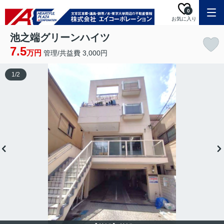
0
お気に入り
池之端グリーンハイツ
7.5
万円
管理/共益費 3,000円
1
/
2