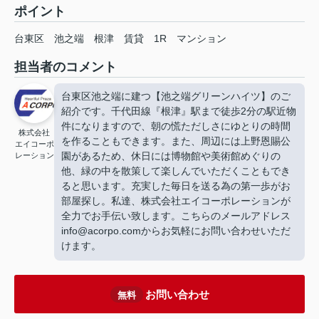
ポイント
台東区
池之端
根津
賃貸
1R
マンション
担当者のコメント
台東区池之端に建つ【池之端グリーンハイツ】のご
紹介です。千代田線『根津』駅まで徒歩2分の駅近物
件になりますので、朝の慌ただしさにゆとりの時間
株式会社
を作ることもできます。また、周辺には上野恩賜公
エイコーポ
園があるため、休日には博物館や美術館めぐりの
レーション
他、緑の中を散策して楽しんでいただくこともでき
ると思います。充実した毎日を送る為の第一歩がお
部屋探し。私達、株式会社エイコーポレーションが
全力でお手伝い致します。こちらのメールアドレス
info@acorpo.comからお気軽にお問い合わせいただ
けます。
お問い合わせ
無料