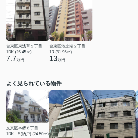
台東区東浅草１丁目
台東区池之端２丁目
1DK (26.45㎡)
1R (31.95㎡)
7.7
13
万円
万円
よく見られている物件
文京区本郷６丁目
1DK＋S(納戸) (24.50㎡)