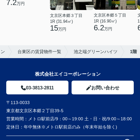
7.2
万円
文京区本郷５丁目
文京区本郷３丁目
1R (16.90㎡)
1
1R (31.94㎡)
6.2
15
万円
万円
ョン
台東区の賃貸物件一覧
池之端グリーンハイツ
1階
株式会社エイコーポレーション
03-3813-2811
お問い合わせ
〒113-0033
東京都文京区本郷２丁目39-5
営業時間：
メトロ駅前店/9：00～19:00 土・日・祝/9:00～18:00
定休日：
年中無休※メトロ駅前店のみ（年末年始を除く)