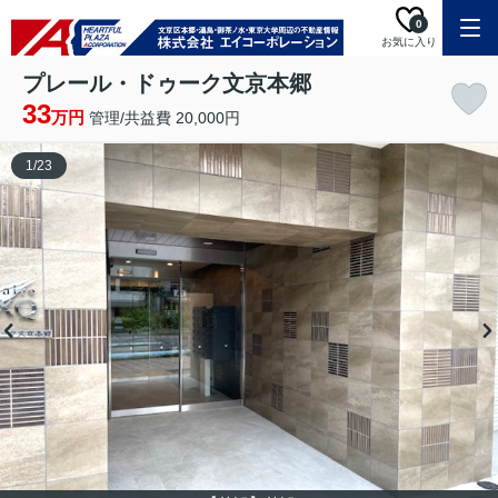
0
お気に入り
プレール・ドゥーク文京本郷
33
万円
管理/共益費 20,000円
1
/
23