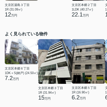
文京区湯島３丁目
文京区本郷２丁目
1R (31.09㎡)
1LDK (40.27㎡)
1
12
22.1
万円
万円
よく見られている物件
文京区本郷６丁目
1DK＋S(納戸) (24.50㎡)
7.2
万円
文京区本郷５丁目
文京区本郷３丁目
1R (16.90㎡)
1
1R (31.94㎡)
6.2
15
万円
万円