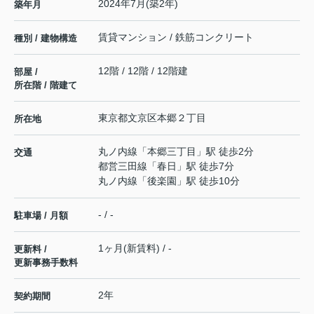
2024年7月(築2年)
築年月
賃貸マンション / 鉄筋コンクリート
種別 / 建物構造
12階 / 12階 / 12階建
部屋 /
所在階 / 階建て
東京都
文京区
本郷
２丁目
所在地
丸ノ内線
「
本郷三丁目
」駅 徒歩2分
交通
都営三田線
「
春日
」駅 徒歩7分
丸ノ内線
「
後楽園
」駅 徒歩10分
- / -
駐車場 / 月額
1ヶ月(新賃料) / -
更新料 /
更新事務手数料
2年
契約期間