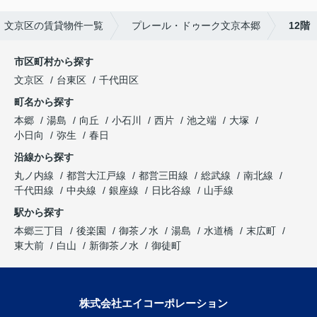
文京区の賃貸物件一覧
プレール・ドゥーク文京本郷
12階
市区町村から探す
文京区
台東区
千代田区
町名から探す
本郷
湯島
向丘
小石川
西片
池之端
大塚
小日向
弥生
春日
沿線から探す
丸ノ内線
都営大江戸線
都営三田線
総武線
南北線
千代田線
中央線
銀座線
日比谷線
山手線
駅から探す
本郷三丁目
後楽園
御茶ノ水
湯島
水道橋
末広町
東大前
白山
新御茶ノ水
御徒町
株式会社エイコーポレーション