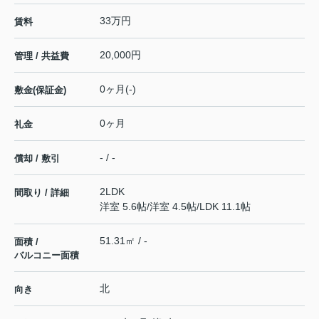
33万円
賃料
20,000円
管理 / 共益費
0ヶ月(-)
敷金(保証金)
0ヶ月
礼金
- / -
償却 / 敷引
2LDK
間取り / 詳細
洋室 5.6帖
/
洋室 4.5帖
/
LDK 11.1帖
51.31㎡ / -
面積 /
バルコニー面積
北
向き