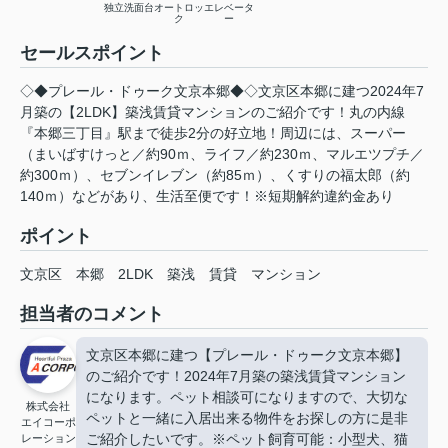
独立洗面台
オートロッ
エレベータ
ク
ー
セールスポイント
◇◆プレール・ドゥーク文京本郷◆◇文京区本郷に建つ2024年7
月築の【2LDK】築浅賃貸マンションのご紹介です！丸の内線
『本郷三丁目』駅まで徒歩2分の好立地！周辺には、スーパー
（まいばすけっと／約90ｍ、ライフ／約230ｍ、マルエツプチ／
約300ｍ）、セブンイレブン（約85ｍ）、くすりの福太郎（約
140ｍ）などがあり、生活至便です！※短期解約違約金あり
ポイント
文京区
本郷
2LDK
築浅
賃貸
マンション
担当者のコメント
文京区本郷に建つ【プレール・ドゥーク文京本郷】
のご紹介です！2024年7月築の築浅賃貸マンション
になります。ペット相談可になりますので、大切な
株式会社
ペットと一緒に入居出来る物件をお探しの方に是非
エイコーポ
ご紹介したいです。※ペット飼育可能：小型犬、猫
レーション