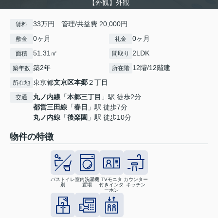
【外観】外観
33万円 管理/共益費 20,000円
賃料
0ヶ月
0ヶ月
敷金
礼金
51.31㎡
2LDK
面積
間取り
築2年
12階/12階建
築年数
所在階
東京都
文京区
本郷
２丁目
所在地
丸ノ内線
「
本郷三丁目
」駅 徒歩2分
交通
都営三田線
「
春日
」駅 徒歩7分
丸ノ内線
「
後楽園
」駅 徒歩10分
物件の特徴
バストイレ
室内洗濯機
TVモニタ
カウンター
別
置場
付きインタ
キッチン
ーホン