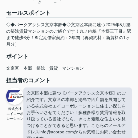
ク
ー
セールスポイント
◇◆パークアクシス文京本郷◆◇文京区本郷に建つ2025年5月築
の築浅賃貸マンションのご紹介です！丸ノ内線『本郷三丁目』駅
まで徒歩6分！※定期借家契約：2年間（再契約料：新賃料の1ヶ
月分）
ポイント
文京区
本郷
築浅
賃貸
マンション
担当者のコメント
文京区本郷に建つ【パークアクシス文京本郷】のご
紹介です。文京区の本郷と湯島で四店舗を展開して
いる株式会社エイコーポレーションに住まい探しを
株式会社
お手伝いさせてください！多種多様な賃貸情報を取
エイコーポ
り扱っている当社でなら、きっと素敵な住まいを見
レーション
つけることができると思います。こちらのメールア
ドレスinfo@acorpo.comからお気軽にお問い合わせ