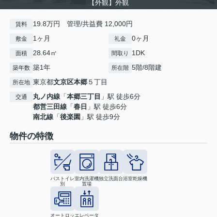
【外観】外観
19.8万円 管理/共益費 12,000円
賃料
1ヶ月
0ヶ月
敷金
礼金
28.64㎡
1DK
面積
間取り
築1年
5階/8階建
築年数
所在階
東京都
文京区
本郷
５丁目
所在地
丸ノ内線
「
本郷三丁目
」駅 徒歩6分
交通
都営三田線
「
春日
」駅 徒歩6分
南北線
「
後楽園
」駅 徒歩9分
物件の特徴
バストイレ
室内洗濯機
独立洗面台
浴室乾燥機
別
置場
オートロッ
エレベータ