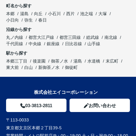
町名から探す
本郷
湯島
向丘
小石川
西片
池之端
大塚
小日向
弥生
春日
沿線から探す
丸ノ内線
都営大江戸線
都営三田線
総武線
南北線
千代田線
中央線
銀座線
日比谷線
山手線
駅から探す
本郷三丁目
後楽園
御茶ノ水
湯島
水道橋
末広町
東大前
白山
新御茶ノ水
御徒町
株式会社エイコーポレーション
03-3813-2811
お問い合わせ
〒113-0033
東京都文京区本郷２丁目39-5
営業時間：
メトロ駅前店/9：00～19:00 土・日・祝/9:00～18:00