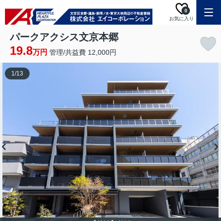
0
お気に入り
パークアクシス文京本郷
19.8
万円
管理/共益費 12,000円
1
/
13