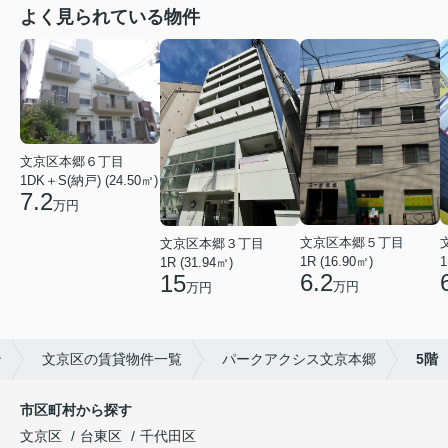
よく見られている物件
文京区本郷６丁目
1DK＋S(納戸) (24.50㎡)
7.2
万円
文京区本郷５丁目
文京区本郷３丁目
1R (16.90㎡)
1
1R (31.94㎡)
6.2
15
万円
万円
ン
文京区の賃貸物件一覧
パークアクシス文京本郷
5階
市区町村から探す
文京区
台東区
千代田区