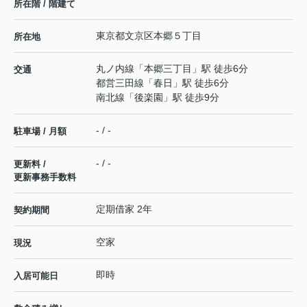
所在階 / 階建て
東京都
文京区
本郷
５丁目
所在地
丸ノ内線
「
本郷三丁目
」駅 徒歩6分
交通
都営三田線
「
春日
」駅 徒歩6分
南北線
「
後楽園
」駅 徒歩9分
- / -
駐車場 / 月額
- / -
更新料 /
更新事務手数料
定期借家 2年
契約期間
空家
現況
即時
入居可能日