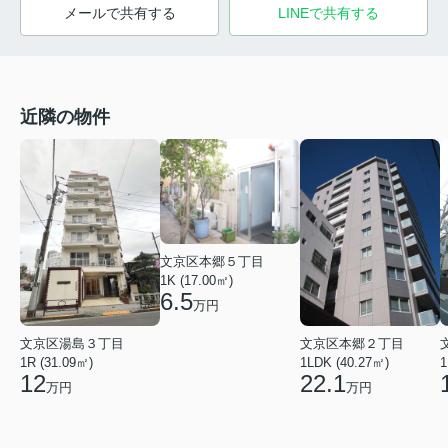
メールで共有する
LINEで共有する
近隣の物件
文京区本郷５丁目
1K (17.00㎡)
6.5
万円
文京区湯島３丁目
文京区本郷２丁目
1R (31.09㎡)
1LDK (40.27㎡)
1
12
22.1
万円
万円