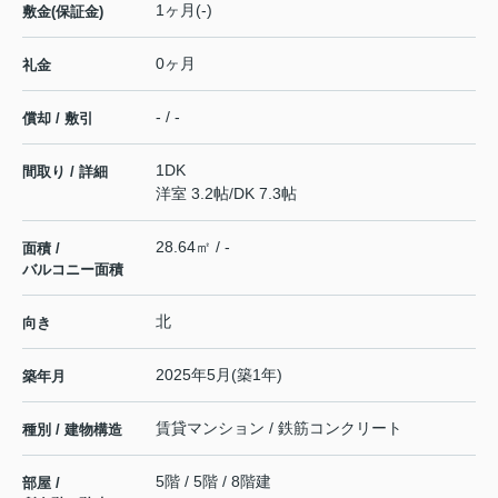
1ヶ月(-)
敷金(保証金)
0ヶ月
礼金
- / -
償却 / 敷引
1DK
間取り / 詳細
洋室 3.2帖
/
DK 7.3帖
28.64㎡ / -
面積 /
バルコニー面積
北
向き
2025年5月(築1年)
築年月
賃貸マンション / 鉄筋コンクリート
種別 / 建物構造
5階 / 5階 / 8階建
部屋 /