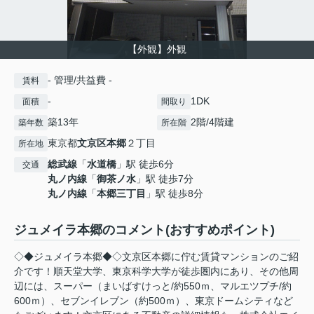
【外観】外観
- 管理/共益費 -
賃料
-
1DK
面積
間取り
築13年
2階/4階建
築年数
所在階
東京都
文京区
本郷
２丁目
所在地
総武線
「
水道橋
」駅 徒歩6分
交通
丸ノ内線
「
御茶ノ水
」駅 徒歩7分
丸ノ内線
「
本郷三丁目
」駅 徒歩8分
ジュメイラ本郷のコメント(おすすめポイント)
◇◆ジュメイラ本郷◆◇文京区本郷に佇む賃貸マンションのご紹
介です！順天堂大学、東京科学大学が徒歩圏内にあり、その他周
辺には、スーパー（まいばすけっと/約550ｍ、マルエツプチ/約
600ｍ）、セブンイレブン（約500ｍ）、東京ドームシティなど