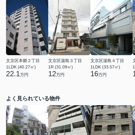
文京区本郷２丁目
文京区湯島３丁目
文京区湯島４丁目
1LDK (40.27㎡)
1R (31.09㎡)
1LDK (33.57㎡)
1
22.1
12
16
万円
万円
万円
よく見られている物件