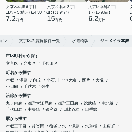
文京区本郷６丁目
文京区本郷３丁目
文京区本郷５丁目
1DK＋S(納戸) (24.50㎡)
1R (31.94㎡)
1R (16.90㎡)
1
7.2
15
6.2
万円
万円
万円
ョン
文京区の賃貸物件一覧
水道橋駅
ジュメイラ本郷
市区町村から探す
文京区
台東区
千代田区
町名から探す
本郷
湯島
向丘
小石川
池之端
西片
大塚
小日向
千駄木
弥生
沿線から探す
丸ノ内線
都営大江戸線
都営三田線
総武線
南北線
千代田線
中央線
銀座線
日比谷線
山手線
駅から探す
本郷三丁目
後楽園
御茶ノ水
湯島
水道橋
末広町