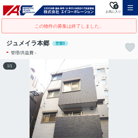
0
お気に入り
この物件の募集は終了しました。
ジュメイラ本郷
空室0
-
管理/共益費 -
1
/
1