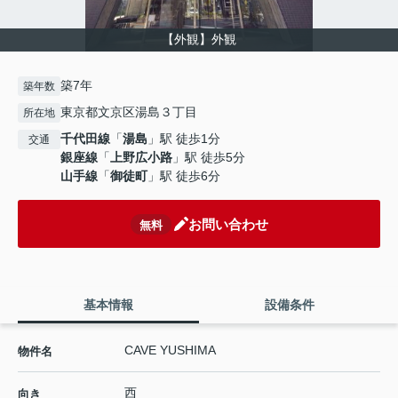
【外観】外観
築7年
築年数
東京都文京区湯島３丁目
所在地
千代田線
「
湯島
」駅 徒歩1分
交通
銀座線
「
上野広小路
」駅 徒歩5分
山手線
「
御徒町
」駅 徒歩6分
お問い合わせ
無料
基本情報
設備条件
CAVE YUSHIMA
物件名
西
向き