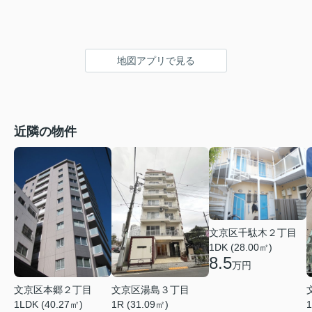
地図アプリで見る
近隣の物件
文京区千駄木２丁目
1DK (28.00㎡)
8.5
万円
文京区本郷２丁目
文京区湯島３丁目
1LDK (40.27㎡)
1R (31.09㎡)
1