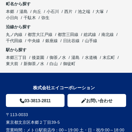
町名から探す
本郷
湯島
向丘
小石川
西片
池之端
大塚
小日向
千駄木
弥生
沿線から探す
丸ノ内線
都営大江戸線
都営三田線
総武線
南北線
千代田線
中央線
銀座線
日比谷線
山手線
駅から探す
本郷三丁目
後楽園
御茶ノ水
湯島
水道橋
末広町
東大前
新御茶ノ水
白山
御徒町
株式会社エイコーポレーション
03-3813-2811
お問い合わせ
〒113-0033
東京都文京区本郷２丁目39-5
営業時間：
メトロ駅前店/9：00～19:00 土・日・祝/9:00～18:00