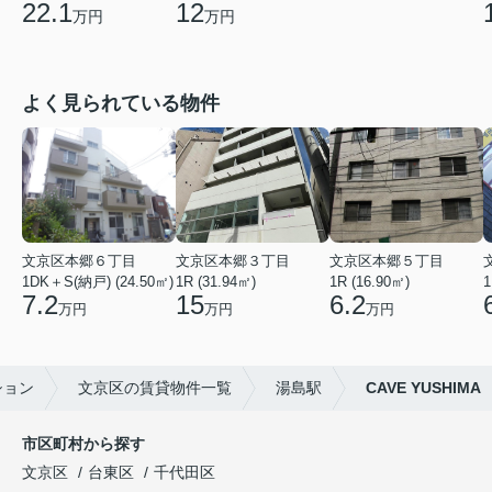
22.1
12
万円
万円
よく見られている物件
文京区本郷６丁目
文京区本郷３丁目
文京区本郷５丁目
1DK＋S(納戸) (24.50㎡)
1R (31.94㎡)
1R (16.90㎡)
1
7.2
15
6.2
万円
万円
万円
ション
文京区の賃貸物件一覧
湯島駅
CAVE YUSHIMA
市区町村から探す
文京区
台東区
千代田区