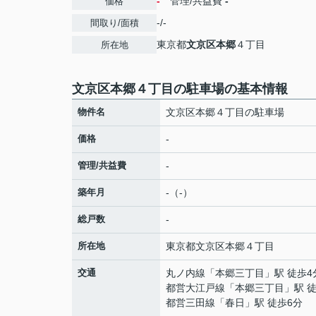
-
管理/共益費
-
価格
-/-
間取り/面積
東京都
文京区
本郷
４丁目
所在地
文京区本郷４丁目の駐車場の基本情報
物件名
文京区本郷４丁目の駐車場
価格
-
管理/共益費
-
築年月
-（-）
総戸数
-
所在地
東京都
文京区
本郷
４丁目
交通
丸ノ内線
「
本郷三丁目
」駅 徒歩4
都営大江戸線
「
本郷三丁目
」駅 
都営三田線
「
春日
」駅 徒歩6分