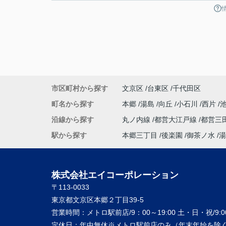
市区町村から探す
文京区
台東区
千代田区
町名から探す
本郷
湯島
向丘
小石川
西片
沿線から探す
丸ノ内線
都営大江戸線
都営三
駅から探す
本郷三丁目
後楽園
御茶ノ水
湯
株式会社エイコーポレーション
〒113-0033
東京都文京区本郷２丁目39-5
営業時間：
メトロ駅前店/9：00～19:00 土・日・祝/9:00
定休日：
年中無休※メトロ駅前店のみ（年末年始を除く