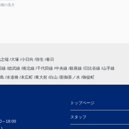
情報の見方
池之端
大塚
小日向
弥生
春日
田線
総武線
南北線
千代田線
中央線
銀座線
日比谷線
山手線
島
水道橋
末広町
東大前
白山
新御茶ノ水
御徒町
トップページ
スタッフ
～18:00
)