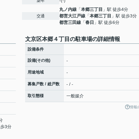
-(-)
築年
丸ノ内線
「
本郷三丁目
」駅 徒歩4分
都営大江戸線
「
本郷三丁目
」駅 徒歩3分
交通
都営三田線
「
春日
」駅 徒歩6分
文京区本郷４丁目の駐車場の詳細情報
設備条件
設備(その他)
-
用途地域
-
募集戸数 / 総戸数
- / -
取引態様
一般媒介
情報
分
徒歩3分