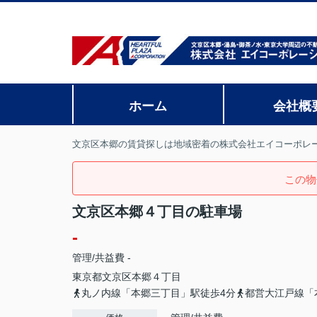
ホーム
会社概
文京区本郷の賃貸探しは地域密着の株式会社エイコーポレ
この物
文京区本郷４丁目の駐車場
-
管理/共益費 -
東京都
文京区
本郷
４丁目
丸ノ内線「本郷三丁目」駅徒歩4分
都営大江戸線「