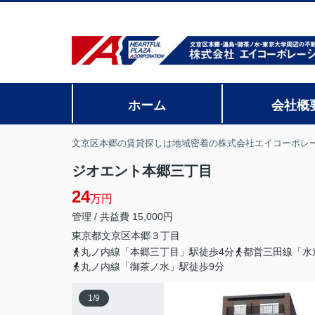
ホーム
会社概
文京区本郷の賃貸探しは地域密着の株式会社エイコーポレ
ジオエント本郷三丁目
24
万円
管理 / 共益費 15,000円
東京都
文京区
本郷
３丁目
丸ノ内線「本郷三丁目」駅徒歩4分
都営三田線「水
丸ノ内線「御茶ノ水」駅徒歩9分
1
/
9