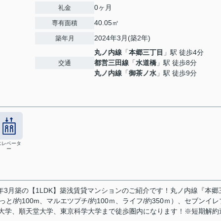
0ヶ月
礼金
40.05㎡
専有面積
2024年3月(築2年)
築年月
丸ノ内線
「
本郷三丁目
」駅 徒歩4分
都営三田線
「
水道橋
」駅 徒歩8分
交通
丸ノ内線
「
御茶ノ水
」駅 徒歩9分
エレベータ
ー
年3月築の【1LDK】築浅賃貸マンションのご紹介です！丸ノ内線『本郷
/約100m、マルエツプチ/約100ｍ、ライフ/約350ｍ）、セブンイレ
東京大学、順天堂大学、東京科学大学まで徒歩圏内になります！※短期解約