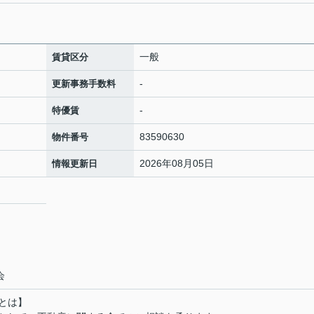
一般
賃貸区分
-
更新事務手数料
-
特優賃
83590630
物件番号
2026年08月05日
情報更新日
会
とは】