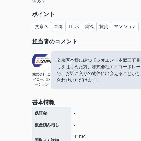
金あり
ポイント
文京区
本郷
1LDK
築浅
賃貸
マンション
担当者のコメント
文京区本郷に建つ【ジオエント本郷三丁目
しをはじめた方、株式会社エイコーポレー
で、お気に入りの物件に出会えることかと思い
株式会社 エ
イコーポレ
合わせいただけます。
ーション
基本情報
-
保証金
敷金積み増し
-
1LDK
間取り / 詳細