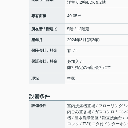
洋室 6.2帖
/
LDK 9.2帖
40.05㎡
専有面積
5階 / 12階建
所在階 / 階建て
2024年3月(築2年)
築年月
保険会社 / 料金
有 / -
保証会社 / 料金
必加入 / -
弊社指定の保証会社にて
空家
現況
設備条件
設備条件
室内洗濯機置場 / フローリング / バ
内ごみ置き場 / ガスコンロ / コン
機 / 温水洗浄便座 / 独立洗面台 
ロック / TVモニタ付インターホン