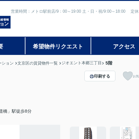
営業時間：メトロ駅前店/9：00～19:00 土・日・祝/9:00～18:
要
希望物件リクエスト
アクセス
ジオエント本郷三丁目
5階
ーション
文京区の賃貸物件一覧
印刷する
お気
道橋」駅徒歩8分