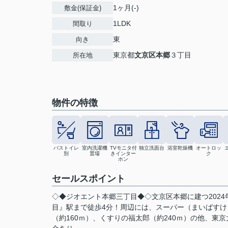
1ヶ月(-)
敷金(保証金)
1LDK
間取り
東
向き
東京都
文京区
本郷
３丁目
所在地
物件の特徴
バストイレ
室内洗濯機
TVモニタ付
独立洗面台
浴室乾燥機
オートロッ
別
置場
きインター
ク
ホン
セールスポイント
◇◆ジオエント本郷三丁目◆◇文京区本郷に建つ2024
目』駅まで徒歩4分！周辺には、スーパー（まいばすけっと
（約160ｍ）、くすりの福太郎（約240ｍ）の他、