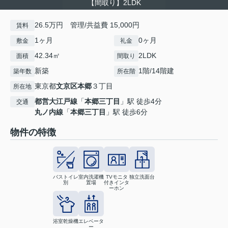
【間取り】2LDK
26.5万円 管理/共益費 15,000円
賃料
1ヶ月
0ヶ月
敷金
礼金
42.34㎡
2LDK
面積
間取り
新築
1階/14階建
築年数
所在階
東京都
文京区
本郷
３丁目
所在地
都営大江戸線
「
本郷三丁目
」駅 徒歩4分
交通
丸ノ内線
「
本郷三丁目
」駅 徒歩6分
物件の特徴
バストイレ
室内洗濯機
TVモニタ
独立洗面台
別
置場
付きインタ
ーホン
浴室乾燥機
エレベータ
ー