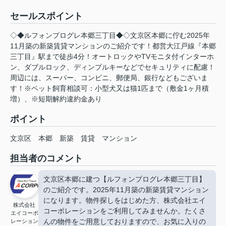
セールスポイント
◇◆ルフォンプログレ本郷三丁目◆◇文京区本郷に佇む2025年
11月築の新築賃貸マンションのご紹介です！都営大江戸線『本郷
三丁目』駅まで徒歩4分！オートロックやTVモニタ付インターホ
ン、ダブルロック、ディンプルキーなどでセキュリティに配慮！
周辺には、スーパー、コンビニ、郵便局、銀行などもございま
す！※ペット飼育相談可：小型犬又は猫1匹まで（敷金1ヶ月積
増）、※短期解約違約金あり
ポイント
文京区
本郷
新築
賃貸
マンション
担当者のコメント
文京区本郷に建つ【ルフォンプログレ本郷三丁目】
のご紹介です。2025年11月築の新築賃貸マンション
になります。物件探しをはじめた方、株式会社エイ
株式会社
コーポレーションをご利用してみませんか。たくさ
エイコーポ
んの物件をご用意しておりますので、お気に入りの
レーション