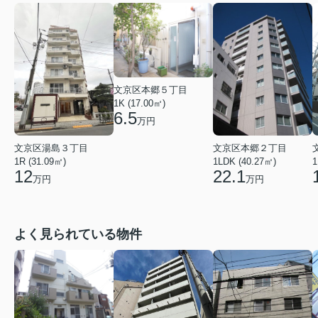
文京区本郷５丁目
1K (17.00㎡)
6.5
万円
文京区湯島３丁目
文京区本郷２丁目
1R (31.09㎡)
1LDK (40.27㎡)
1
12
22.1
万円
万円
よく見られている物件