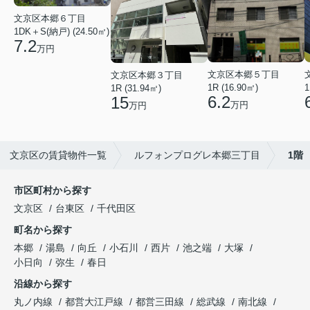
文京区本郷６丁目
1DK＋S(納戸) (24.50㎡)
7.2
万円
文京区本郷５丁目
文京区本郷３丁目
1R (16.90㎡)
1
1R (31.94㎡)
6.2
15
万円
万円
文京区の賃貸物件一覧
ルフォンプログレ本郷三丁目
1階
市区町村から探す
文京区
台東区
千代田区
町名から探す
本郷
湯島
向丘
小石川
西片
池之端
大塚
小日向
弥生
春日
沿線から探す
丸ノ内線
都営大江戸線
都営三田線
総武線
南北線