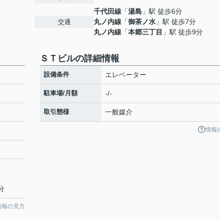
千代田線
「
湯島
」駅 徒歩6分
丸ノ内線
「
御茶ノ水
」駅 徒歩7分
交通
丸ノ内線
「
本郷三丁目
」駅 徒歩9分
ＳＴビルの詳細情報
設備条件
エレベーター
駐車場/月額
-/-
取引態様
一般媒介
情報
分
情報の見方