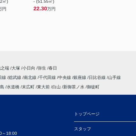
52㎡)
- (51.55㎡)
22.30
万円
万円
池之端
大塚
小日向
弥生
春日
田線
総武線
南北線
千代田線
中央線
銀座線
日比谷線
山手線
島
水道橋
末広町
東大前
白山
新御茶ノ水
御徒町
トップページ
スタッフ
～18:00