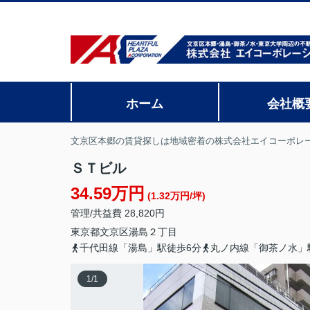
ホーム
会社概
文京区本郷の賃貸探しは地域密着の株式会社エイコーポレ
ＳＴビル
34.59万円
(1.32万円/坪)
管理/共益費 28,820円
東京都
文京区
湯島
２丁目
千代田線「湯島」駅徒歩6分
丸ノ内線「御茶ノ水」
1
/
1