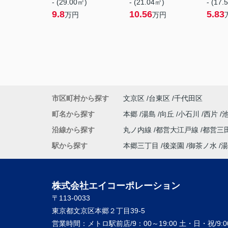
- (29.00㎡)
- (21.04㎡)
- (17.
9.8
10.56
5.83
万円
万円
市区町村から探す
文京区
台東区
千代田区
町名から探す
本郷
湯島
向丘
小石川
西片
沿線から探す
丸ノ内線
都営大江戸線
都営三
駅から探す
本郷三丁目
後楽園
御茶ノ水
湯
株式会社エイコーポレーション
〒113-0033
東京都文京区本郷２丁目39-5
営業時間：
メトロ駅前店/9：00～19:00 土・日・祝/9:00