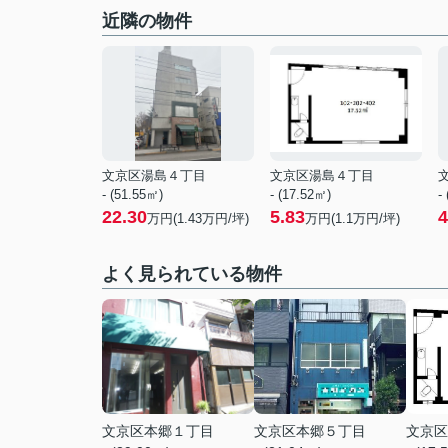
近隣の物件
文京区湯島４丁目
文京区湯島４丁目
- (51.55㎡)
- (17.52㎡)
-
22.30
5.83
4
万円(
1.43
万円/坪)
万円(
1.1
万円/坪)
よく見られている物件
文京区本郷１丁目
文京区本郷５丁目
文京区