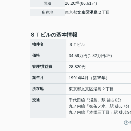
26.20坪(86.61㎡)
面積
東京都
文京区
湯島
２丁目
所在地
ＳＴビルの基本情報
物件名
ＳＴビル
価格
34.59万円(1.32万円/坪)
管理/共益費
28,820円
築年月
1991年4月（築35年）
所在地
東京都
文京区
湯島
２丁目
交通
千代田線
「
湯島
」駅 徒歩6分
丸ノ内線
「
御茶ノ水
」駅 徒歩7分
丸ノ内線
「
本郷三丁目
」駅 徒歩9