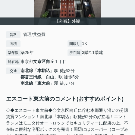
【外観】外観
- 管理/共益費 -
賃料
-
1K
面積
間取り
築25年
3階/11階建
築年数
所在階
東京都
文京区
向丘
１丁目
所在地
南北線
「
本駒込
」駅 徒歩2分
交通
都営三田線
「
白山
」駅 徒歩5分
南北線
「
東大前
」駅 徒歩7分
エスコート東大前のコメント(おすすめポイント)
◇◆エスコート東大前◆◇文京区向丘に佇む本郷通り沿いの分譲
賃貸マンション！南北線『本駒込』駅徒歩2分の好立地！エント
ランスはモニタ付オートロックでセキュリティーに配慮の上、不
在時に便利な宅配ボックスを完備！周辺にはスーパー（コープみ