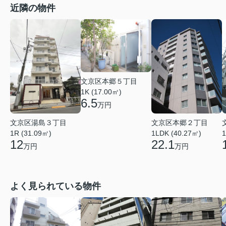
近隣の物件
文京区本郷５丁目
1K (17.00㎡)
6.5
万円
文京区湯島３丁目
文京区本郷２丁目
1R (31.09㎡)
1LDK (40.27㎡)
1
12
22.1
万円
万円
よく見られている物件