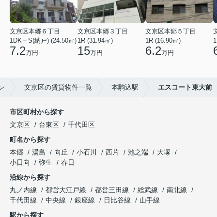
文京区本郷６丁目
文京区本郷３丁目
文京区本郷５丁目
1DK＋S(納戸) (24.50㎡)
1R (31.94㎡)
1R (16.90㎡)
1
7.2
15
6.2
万円
万円
万円
ン
文京区の賃貸物件一覧
本駒込駅
エスコート東大前
市区町村から探す
文京区
台東区
千代田区
町名から探す
本郷
湯島
向丘
小石川
西片
池之端
大塚
小日向
弥生
春日
沿線から探す
丸ノ内線
都営大江戸線
都営三田線
総武線
南北線
千代田線
中央線
銀座線
日比谷線
山手線
駅から探す