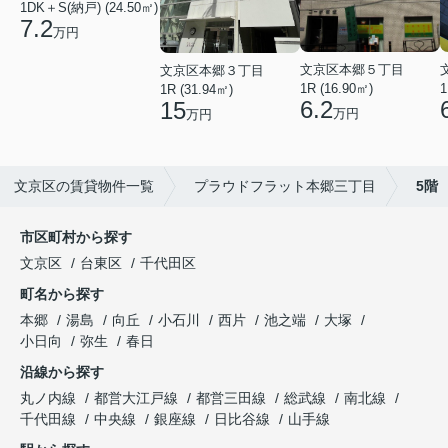
1DK＋S(納戸) (24.50㎡)
7.2
万円
文京区本郷５丁目
文京区本郷３丁目
1R (16.90㎡)
1
1R (31.94㎡)
6.2
15
万円
万円
文京区の賃貸物件一覧
プラウドフラット本郷三丁目
5階
市区町村から探す
文京区
台東区
千代田区
町名から探す
本郷
湯島
向丘
小石川
西片
池之端
大塚
小日向
弥生
春日
沿線から探す
丸ノ内線
都営大江戸線
都営三田線
総武線
南北線
千代田線
中央線
銀座線
日比谷線
山手線