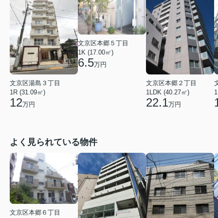
文京区本郷５丁目
1K (17.00㎡)
6.5
万円
文京区湯島３丁目
文京区本郷２丁目
1R (31.09㎡)
1LDK (40.27㎡)
1
12
22.1
万円
万円
よく見られている物件
文京区本郷６丁目