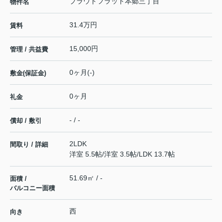
プラウドフラット本郷三丁目
物件名
31.4万円
賃料
15,000円
管理 / 共益費
0ヶ月(-)
敷金(保証金)
0ヶ月
礼金
- / -
償却 / 敷引
2LDK
間取り / 詳細
洋室 5.5帖
/
洋室 3.5帖
/
LDK 13.7帖
51.69㎡ / -
面積 /
バルコニー面積
西
向き