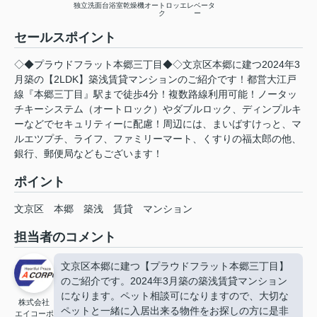
独立洗面台
浴室乾燥機
オートロッ
エレベータ
ク
ー
セールスポイント
◇◆プラウドフラット本郷三丁目◆◇文京区本郷に建つ2024年3
月築の【2LDK】築浅賃貸マンションのご紹介です！都営大江戸
線『本郷三丁目』駅まで徒歩4分！複数路線利用可能！ノータッ
チキーシステム（オートロック）やダブルロック、ディンプルキ
ーなどでセキュリティーに配慮！周辺には、まいばすけっと、マ
ルエツプチ、ライフ、ファミリーマート、くすりの福太郎の他、
銀行、郵便局などもございます！
ポイント
文京区
本郷
築浅
賃貸
マンション
担当者のコメント
文京区本郷に建つ【プラウドフラット本郷三丁目】
のご紹介です。2024年3月築の築浅賃貸マンション
になります。ペット相談可になりますので、大切な
株式会社
ペットと一緒に入居出来る物件をお探しの方に是非
エイコーポ