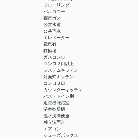
フローリング
バルコニー
都市ガス
公営水道
公共下水
エレベーター
電気有
駐輪場
ガスコンロ
コンロ２口以上
システムキッチン
対面式キッチン
コンロ３口
カウンターキッチン
バス・トイレ別
追焚機能浴室
浴室乾燥機
温水洗浄便座
独立洗面台
エアコン
シューズボックス