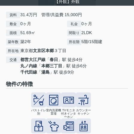
【外観】外観
31.4万円 管理/共益費 15,000円
賃料
0ヶ月
0ヶ月
敷金
礼金
51.69㎡
2LDK
面積
間取り
築2年
5階/15階建
築年数
所在階
東京都
文京区
本郷
３丁目
所在地
都営大江戸線
「
春日
」駅 徒歩4分
交通
丸ノ内線
「
本郷三丁目
」駅 徒歩6分
千代田線
「
湯島
」駅 徒歩9分
物件の特徴
バストイレ
室内洗濯機
TVモニタ
カウンター
別
置場
付きインタ
キッチン
ーホン