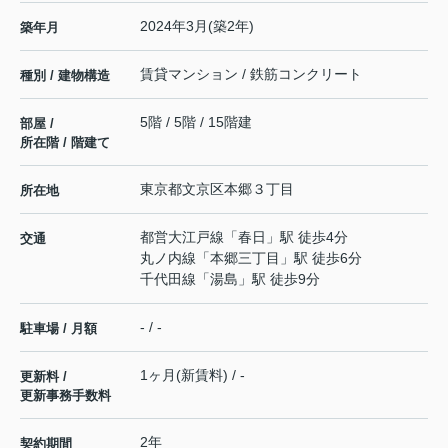
2024年3月(築2年)
築年月
賃貸マンション / 鉄筋コンクリート
種別 / 建物構造
5階 / 5階 / 15階建
部屋 /
所在階 / 階建て
東京都
文京区
本郷
３丁目
所在地
都営大江戸線
「
春日
」駅 徒歩4分
交通
丸ノ内線
「
本郷三丁目
」駅 徒歩6分
千代田線
「
湯島
」駅 徒歩9分
- / -
駐車場 / 月額
1ヶ月(新賃料) / -
更新料 /
更新事務手数料
2年
契約期間