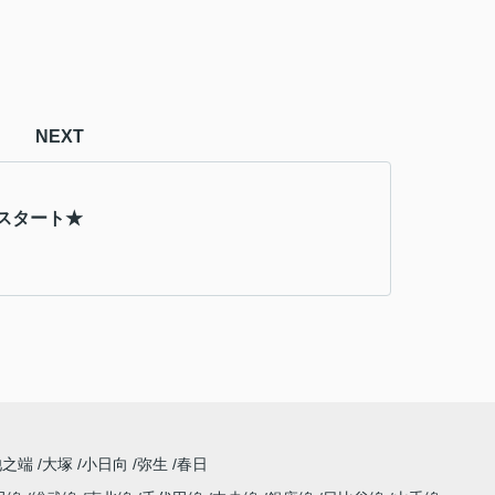
NEXT
スタート★
池之端
大塚
小日向
弥生
春日