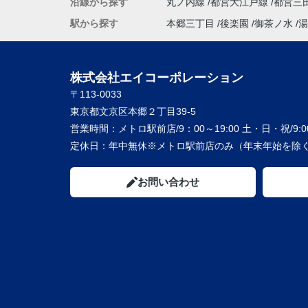
沿線から探す
丸ノ内線
都営大江戸線
都営三
駅から探す
本郷三丁目
後楽園
御茶ノ水
湯
株式会社エイコーポレーション
〒113-0033
東京都文京区本郷２丁目39-5
営業時間：
メトロ駅前店/9：00～19:00 土・日・祝/9:00
定休日：
年中無休※メトロ駅前店のみ（年末年始を除く
お問い合わせ