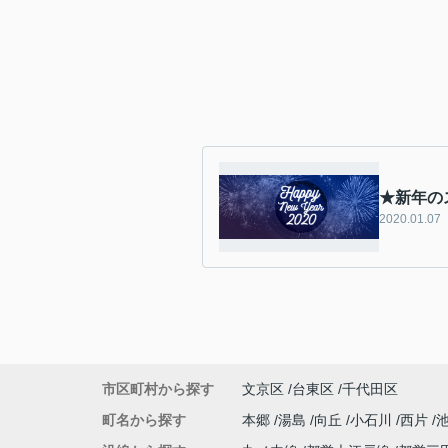
★新年の
2020.01.07
市区町村から探す
文京区
台東区
千代田区
町名から探す
本郷
湯島
向丘
小石川
西片