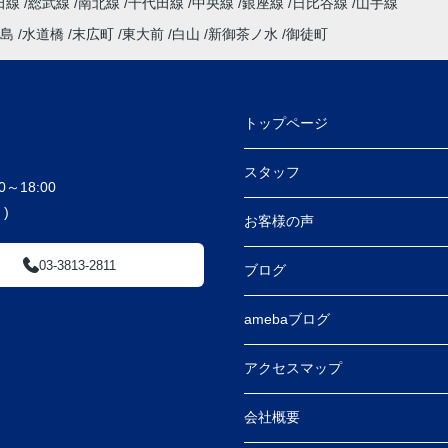
田線
総武線
南北線
千代田線
中央線
銀座線
日比谷線
山手線
島
水道橋
末広町
東大前
白山
新御茶ノ水
御徒町
トップページ
スタッフ
～18:00
)
お客様の声
03-3813-2811
ブログ
amebaブログ
アクセスマップ
会社概要