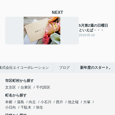
NEXT
5月第2週の日曜日
といえば・・・
2019.05.10
株式会社エイコーポレーション
ブログ
新年度のスタート。
市区町村から探す
文京区
台東区
千代田区
町名から探す
本郷
湯島
向丘
小石川
西片
池之端
大塚
小日向
千駄木
弥生