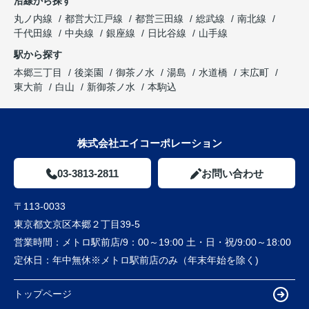
沿線から探す
丸ノ内線
都営大江戸線
都営三田線
総武線
南北線
千代田線
中央線
銀座線
日比谷線
山手線
駅から探す
本郷三丁目
後楽園
御茶ノ水
湯島
水道橋
末広町
東大前
白山
新御茶ノ水
本駒込
株式会社エイコーポレーション
03-3813-2811
お問い合わせ
〒113-0033
東京都文京区本郷２丁目39-5
営業時間：
メトロ駅前店/9：00～19:00 土・日・祝/9:00～18:00
定休日：
年中無休※メトロ駅前店のみ（年末年始を除く)
トップページ