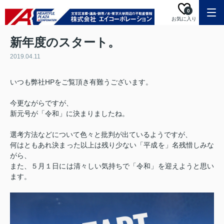
0
お気に入り
新年度のスタート。
2019.04.11
いつも弊社HPをご覧頂き有難うございます。
今更ながらですが、
新元号が「令和」に決まりましたね。
選考方法などについて色々と批判が出ているようですが、
何はともあれ決まった以上は残り少ない「平成を」名残惜しみな
がら、
また、５月１日には清々しい気持ちで「令和」を迎えようと思い
ます。