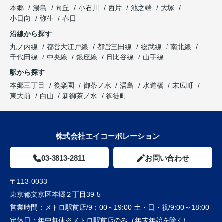
本郷
湯島
向丘
小石川
西片
池之端
大塚
小日向
弥生
春日
沿線から探す
丸ノ内線
都営大江戸線
都営三田線
総武線
南北線
千代田線
中央線
銀座線
日比谷線
山手線
駅から探す
本郷三丁目
後楽園
御茶ノ水
湯島
水道橋
末広町
東大前
白山
新御茶ノ水
御徒町
株式会社エイコーポレーション
03-3813-2811
お問い合わせ
〒113-0033
東京都文京区本郷２丁目39-5
営業時間：
メトロ駅前店/9：00～19:00 土・日・祝/9:00～18:00
定休日：
年中無休※メトロ駅前店のみ（年末年始を除く)