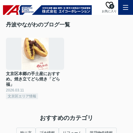
0
お気に入り
丹波やながわのブログ一覧
文京区本郷の手土産におすす
め。焼き立てどら焼き「どら
福」
2026.03.11
文京区エリア情報
おすすめのカテゴリ
独り言
プチ情報
リフォーム
賃貸物件情報