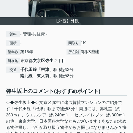
【外観】外観
- 管理/共益費 -
賃料
-
1K
面積
間取り
築15年
3階/3階建
築年数
所在階
東京都
文京区
弥生
２丁目
所在地
千代田線
「
根津
」駅 徒歩3分
交通
南北線
「
東大前
」駅 徒歩8分
弥生坂上のコメント(おすすめポイント)
◇◆弥生坂上◆◇文京区弥生に建つ賃貸マンションのご紹介で
す！千代田線『根津』駅まで徒歩3分！周辺には、赤札堂（約
260ｍ）、ウエルシア（約240ｍ）、セブンイレブン（約300ｍ）
の他、東京大学、日本医科大学などもございます！あなたの求め
る物件探し、当社が取り扱う物件からお探しになりませんか？快