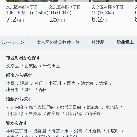
文京区本郷６丁目
文京区本郷３丁目
文京区本郷５丁目
1DK＋S(納戸) (24.50㎡)
1R (31.94㎡)
1R (16.90㎡)
1
7.2
15
6.2
万円
万円
万円
ポレーション
文京区の賃貸物件一覧
根津駅
弥生坂上
市区町村から探す
文京区
台東区
千代田区
町名から探す
本郷
湯島
向丘
小石川
西片
池之端
大塚
小日向
弥生
春日
沿線から探す
丸ノ内線
都営大江戸線
都営三田線
総武線
南北線
千代田線
中央線
銀座線
日比谷線
山手線
駅から探す
本郷三丁目
後楽園
御茶ノ水
湯島
水道橋
末広町