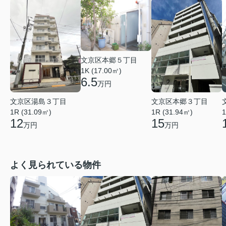
文京区本郷５丁目
1K (17.00㎡)
6.5
万円
文京区湯島３丁目
文京区本郷３丁目
1R (31.09㎡)
1
1R (31.94㎡)
12
15
万円
万円
よく見られている物件