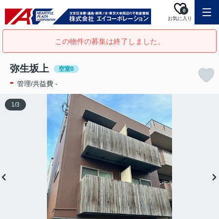
0
お気に入り
この物件の募集は終了しました。
弥生坂上
空室0
-
管理/共益費 -
1
/
3