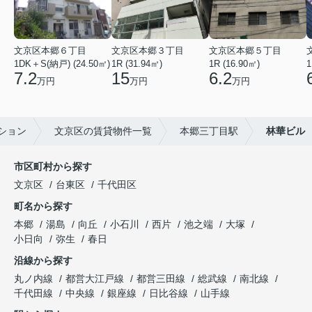
文京区本郷６丁目
文京区本郷３丁目
文京区本郷５丁目
1DK＋S(納戸) (24.50㎡)
1R (31.94㎡)
1R (16.90㎡)
1
7.2
15
6.2
万円
万円
万円
ション
文京区の賃貸物件一覧
本郷三丁目駅
林華ビル
市区町村から探す
文京区
台東区
千代田区
町名から探す
本郷
湯島
向丘
小石川
西片
池之端
大塚
小日向
弥生
春日
沿線から探す
丸ノ内線
都営大江戸線
都営三田線
総武線
南北線
千代田線
中央線
銀座線
日比谷線
山手線