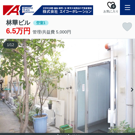
0
お気に入り
林華ビル
空室1
6.5万円
管理/共益費 5,000円
1
/
12