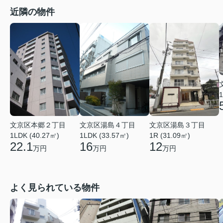
近隣の物件
1
文京区本郷２丁目
文京区湯島４丁目
文京区湯島３丁目
1LDK (40.27㎡)
1LDK (33.57㎡)
1R (31.09㎡)
22.1
16
12
万円
万円
万円
よく見られている物件