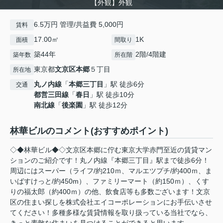
【外観】外観
6.5万円 管理/共益費 5,000円
賃料
17.00㎡
1K
面積
間取り
築44年
2階/4階建
築年数
所在階
東京都
文京区
本郷
５丁目
所在地
丸ノ内線
「
本郷三丁目
」駅 徒歩6分
交通
都営三田線
「
春日
」駅 徒歩10分
南北線
「
後楽園
」駅 徒歩12分
林華ビルのコメント(おすすめポイント)
◇◆林華ビル◆◇文京区本郷に佇む東京大学赤門至近の賃貸マン
ションのご紹介です！丸ノ内線『本郷三丁目』駅まで徒歩6分！
周辺にはスーパー（ライフ/約210ｍ、マルエツプチ/約400ｍ、ま
いばすけっと/約450m）、ファミリーマート（約150ｍ）、くす
りの福太郎（約400ｍ）の他、飲食店等も多数ございます！文京
区の住まい探しを株式会社エイコーポレーションにお手伝いさせ
てください！多種多様な賃貸情報を取り扱っている当社でなら、