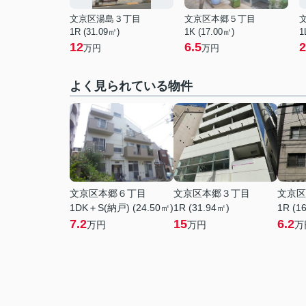
文京区湯島３丁目
文京区本郷５丁目
1R (31.09㎡)
1K (17.00㎡)
1
12
6.5
2
万円
万円
よく見られている物件
文京区本郷６丁目
文京区本郷３丁目
文京区
1DK＋S(納戸) (24.50㎡)
1R (31.94㎡)
1R (1
7.2
15
6.2
万円
万円
万