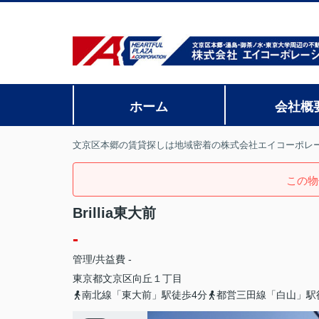
ホーム
会社概
文京区本郷の賃貸探しは地域密着の株式会社エイコーポレ
この物
Brillia東大前
-
管理/共益費 -
東京都
文京区
向丘
１丁目
南北線「東大前」駅徒歩4分
都営三田線「白山」駅