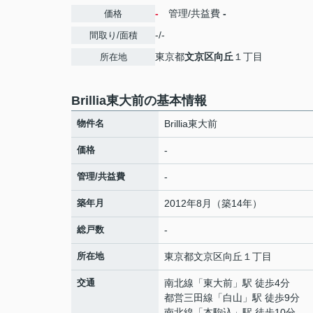
-
管理/共益費
-
価格
-/-
間取り/面積
東京都
文京区
向丘
１丁目
所在地
Brillia東大前の基本情報
物件名
Brillia東大前
価格
-
管理/共益費
-
築年月
2012年8月（築14年）
総戸数
-
所在地
東京都
文京区
向丘
１丁目
交通
南北線
「
東大前
」駅 徒歩4分
都営三田線
「
白山
」駅 徒歩9分
南北線
「
本駒込
」駅 徒歩10分