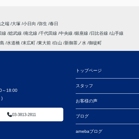
池之端
大塚
小日向
弥生
春日
田線
総武線
南北線
千代田線
中央線
銀座線
日比谷線
山手線
島
水道橋
末広町
東大前
白山
新御茶ノ水
御徒町
トップページ
スタッフ
～18:00
)
お客様の声
03-3813-2811
ブログ
amebaブログ