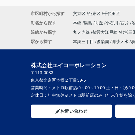
市区町村から探す
文京区
台東区
千代田区
町名から探す
本郷
湯島
向丘
小石川
西片
沿線から探す
丸ノ内線
都営大江戸線
都営三
駅から探す
本郷三丁目
後楽園
御茶ノ水
湯
株式会社エイコーポレーション
〒113-0033
東京都文京区本郷２丁目39-5
営業時間：
メトロ駅前店/9：00～19:00 土・日・祝/9:00
定休日：
年中無休※メトロ駅前店のみ（年末年始を除く
お問い合わせ