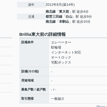
2012年8月(築14年)
築年
南北線
「
東大前
」駅 徒歩4分
都営三田線
「
白山
」駅 徒歩9分
交通
南北線
「
本駒込
」駅 徒歩10分
Brillia東大前の詳細情報
設備条件
エレベーター
駐輪場
インターネット対応
オートロック
宅配ボックス
設備(その他)
-
用途地域
-
募集戸数 / 総戸数
- / -
取引態様
一般媒介