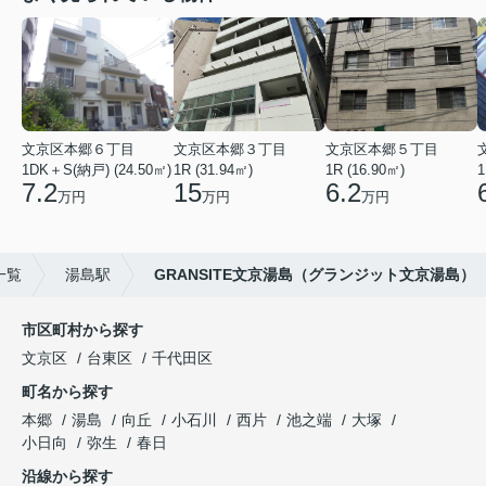
文京区本郷６丁目
文京区本郷３丁目
文京区本郷５丁目
1DK＋S(納戸) (24.50㎡)
1R (31.94㎡)
1R (16.90㎡)
1
7.2
15
6.2
万円
万円
万円
一覧
湯島駅
GRANSITE文京湯島（グランジット文京湯島）
市区町村から探す
文京区
台東区
千代田区
町名から探す
本郷
湯島
向丘
小石川
西片
池之端
大塚
小日向
弥生
春日
沿線から探す