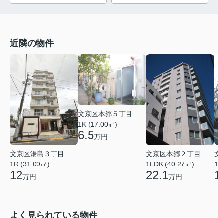
近隣の物件
文京区本郷５丁目
1K (17.00㎡)
6.5
万円
文京区湯島３丁目
文京区本郷２丁目
1R (31.09㎡)
1LDK (40.27㎡)
1
12
22.1
万円
万円
よく見られている物件