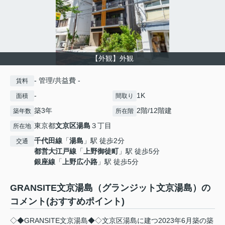
【外観】外観
- 管理/共益費 -
賃料
-
1K
面積
間取り
築3年
2階/12階建
築年数
所在階
東京都
文京区
湯島
３丁目
所在地
千代田線
「
湯島
」駅 徒歩2分
交通
都営大江戸線
「
上野御徒町
」駅 徒歩5分
銀座線
「
上野広小路
」駅 徒歩5分
GRANSITE文京湯島（グランジット文京湯島）の
コメント(おすすめポイント)
◇◆GRANSITE文京湯島◆◇文京区湯島に建つ2023年6月築の築