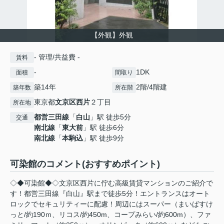
【外観】外観
- 管理/共益費 -
賃料
-
1DK
面積
間取り
築14年
2階/4階建
築年数
所在階
東京都
文京区
西片
２丁目
所在地
都営三田線
「
白山
」駅 徒歩5分
交通
南北線
「
東大前
」駅 徒歩6分
南北線
「
本駒込
」駅 徒歩9分
可染館のコメント(おすすめポイント)
◇◆可染館◆◇文京区西片に佇む高級賃貸マンションのご紹介で
す！都営三田線『白山』駅まで徒歩5分！エントランスはオート
ロックでセキュリティーに配慮！周辺にはスーパー（まいばすけ
っと/約190ｍ、リコス/約450m、コープみらい/約600m）、ファ