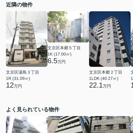
近隣の物件
文京区本郷５丁目
1K (17.00㎡)
6.5
万円
文京区湯島３丁目
文京区本郷２丁目
1R (31.09㎡)
1LDK (40.27㎡)
1
12
22.1
万円
万円
よく見られている物件