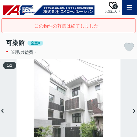
0
お気に入り
この物件の募集は終了しました。
可染館
空室0
-
管理/共益費 -
1
/
2