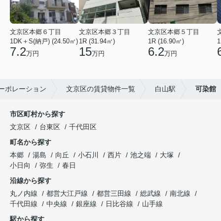
文京区本郷６丁目
文京区本郷３丁目
文京区本郷５丁目
1DK＋S(納戸) (24.50㎡)
1R (31.94㎡)
1R (16.90㎡)
1
7.2
15
6.2
万円
万円
万円
ーポレーション
文京区の賃貸物件一覧
白山駅
可染館
市区町村から探す
文京区
台東区
千代田区
町名から探す
本郷
湯島
向丘
小石川
西片
池之端
大塚
小日向
弥生
春日
沿線から探す
丸ノ内線
都営大江戸線
都営三田線
総武線
南北線
千代田線
中央線
銀座線
日比谷線
山手線
駅から探す