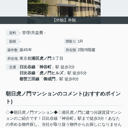
【外観】外観
- 管理/共益費 -
賃料
-
1R
面積
間取り
築45年
2階/9階建
築年数
所在階
東京都
港区
虎ノ門
３丁目
所在地
日比谷線
「
神谷町
」駅 徒歩3分
交通
日比谷線
「
虎ノ門ヒルズ
」駅 徒歩5分
都営三田線
「
御成門
」駅 徒歩8分
朝日虎ノ門マンションのコメント(おすすめポイン
ト)
◇◆朝日虎ノ門マンション◆◇港区虎ノ門に建つ分譲賃貸マンシ
ョンのご紹介です！日比谷線『神谷町』駅まで徒歩3分！あなた
の求める物件探し、当社が取り扱う物件からお探しになりません