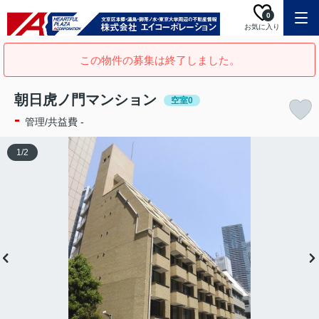
0
お気に入り
この物件の募集は終了しました。
朝日虎ノ門マンション
空室0
-
管理/共益費 -
1
/
2