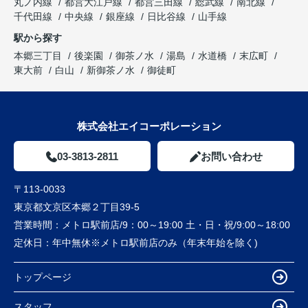
丸ノ内線
都営大江戸線
都営三田線
総武線
南北線
千代田線
中央線
銀座線
日比谷線
山手線
駅から探す
本郷三丁目
後楽園
御茶ノ水
湯島
水道橋
末広町
東大前
白山
新御茶ノ水
御徒町
株式会社エイコーポレーション
03-3813-2811
お問い合わせ
〒113-0033
東京都文京区本郷２丁目39-5
営業時間：
メトロ駅前店/9：00～19:00 土・日・祝/9:00～18:00
定休日：
年中無休※メトロ駅前店のみ（年末年始を除く)
トップページ
スタッフ