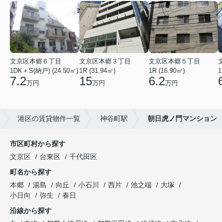
文京区本郷６丁目
文京区本郷３丁目
文京区本郷５丁目
1DK＋S(納戸) (24.50㎡)
1R (31.94㎡)
1R (16.90㎡)
1
7.2
15
6.2
万円
万円
万円
港区の賃貸物件一覧
神谷町駅
朝日虎ノ門マンション
市区町村から探す
文京区
台東区
千代田区
町名から探す
本郷
湯島
向丘
小石川
西片
池之端
大塚
小日向
弥生
春日
沿線から探す