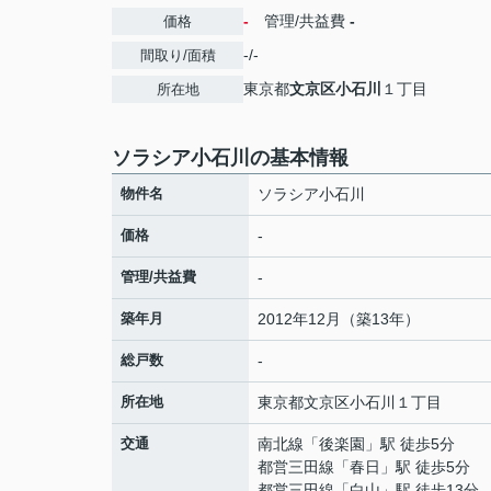
-
管理/共益費
-
価格
-/-
間取り/面積
東京都
文京区
小石川
１丁目
所在地
ソラシア小石川の基本情報
物件名
ソラシア小石川
価格
-
管理/共益費
-
築年月
2012年12月（築13年）
総戸数
-
所在地
東京都
文京区
小石川
１丁目
交通
南北線
「
後楽園
」駅 徒歩5分
都営三田線
「
春日
」駅 徒歩5分
都営三田線
「
白山
」駅 徒歩13分