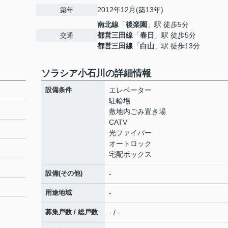
2012年12月(築13年)
築年
南北線
「
後楽園
」駅 徒歩5分
都営三田線
「
春日
」駅 徒歩5分
交通
都営三田線
「
白山
」駅 徒歩13分
ソラシア小石川の詳細情報
設備条件
エレベーター
駐輪場
敷地内ごみ置き場
CATV
光ファイバー
オートロック
宅配ボックス
設備(その他)
-
用途地域
-
募集戸数 / 総戸数
- / -