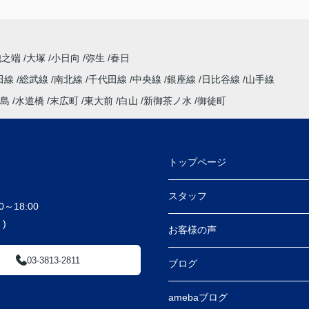
池之端
大塚
小日向
弥生
春日
田線
総武線
南北線
千代田線
中央線
銀座線
日比谷線
山手線
島
水道橋
末広町
東大前
白山
新御茶ノ水
御徒町
トップページ
スタッフ
～18:00
)
お客様の声
03-3813-2811
ブログ
amebaブログ