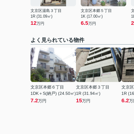
文京区湯島３丁目
文京区本郷５丁目
1R (31.09㎡)
1K (17.00㎡)
1
12
6.5
2
万円
万円
よく見られている物件
文京区本郷６丁目
文京区本郷３丁目
文京区
1DK＋S(納戸) (24.50㎡)
1R (31.94㎡)
1R (1
7.2
15
6.2
万円
万円
万