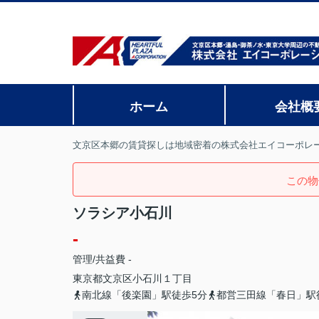
ホーム
会社概
文京区本郷の賃貸探しは地域密着の株式会社エイコーポレ
この物
ソラシア小石川
-
管理/共益費 -
東京都
文京区
小石川
１丁目
南北線「後楽園」駅徒歩5分
都営三田線「春日」駅