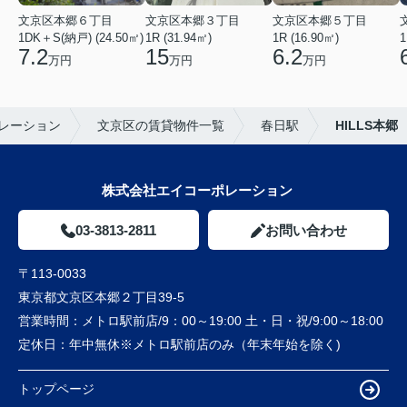
文京区本郷６丁目
文京区本郷３丁目
文京区本郷５丁目
1DK＋S(納戸) (24.50㎡)
1R (31.94㎡)
1R (16.90㎡)
1
7.2
15
6.2
万円
万円
万円
レーション
文京区の賃貸物件一覧
春日駅
HILLS本郷
株式会社エイコーポレーション
03-3813-2811
お問い合わせ
〒113-0033
東京都文京区本郷２丁目39-5
営業時間：
メトロ駅前店/9：00～19:00 土・日・祝/9:00～18:00
定休日：
年中無休※メトロ駅前店のみ（年末年始を除く)
トップページ