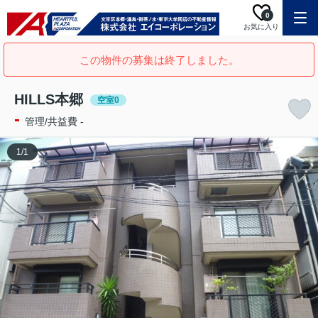
0
お気に入り
この物件の募集は終了しました。
HILLS本郷
空室0
-
管理/共益費 -
1
/
1