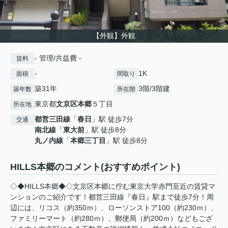
【外観】外観
- 管理/共益費 -
賃料
-
1K
面積
間取り
築31年
3階/3階建
築年数
所在階
東京都
文京区
本郷
５丁目
所在地
都営三田線
「
春日
」駅 徒歩7分
交通
南北線
「
東大前
」駅 徒歩8分
丸ノ内線
「
本郷三丁目
」駅 徒歩8分
HILLS本郷のコメント(おすすめポイント)
◇◆HILLS本郷◆◇文京区本郷に佇む東京大学赤門至近の賃貸マ
ンションのご紹介です！都営三田線『春日』駅まで徒歩7分！周
辺には、リコス（約350ｍ）、ローソンストア100（約230ｍ）、
ファミリーマート（約280ｍ）、郵便局（約200ｍ）などもござ