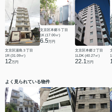
文京区本郷５丁目
1K (17.00㎡)
6.5
万円
文京区湯島３丁目
文京区本郷２丁目
1R (31.09㎡)
1LDK (40.27㎡)
1
12
22.1
万円
万円
よく見られている物件