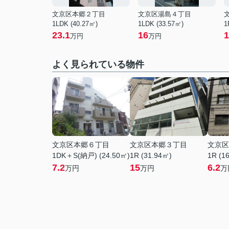
文京区本郷２丁目
文京区湯島４丁目
1LDK (40.27㎡)
1LDK (33.57㎡)
1
23.1
16
1
万円
万円
よく見られている物件
文京区本郷６丁目
文京区本郷３丁目
文京区
1DK＋S(納戸) (24.50㎡)
1R (31.94㎡)
1R (1
7.2
15
6.2
万円
万円
万