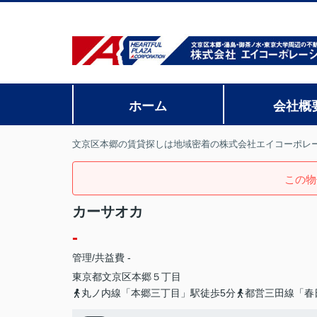
ホーム
会社概
文京区本郷の賃貸探しは地域密着の株式会社エイコーポレ
この物
カーサオカ
-
管理/共益費 -
東京都
文京区
本郷
５丁目
丸ノ内線「本郷三丁目」駅徒歩5分
都営三田線「春