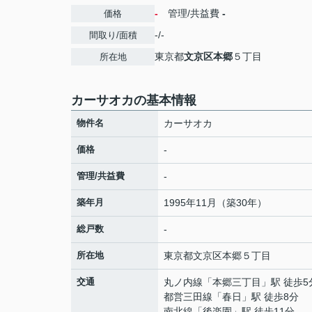
-
管理/共益費
-
価格
-/-
間取り/面積
東京都
文京区
本郷
５丁目
所在地
カーサオカの基本情報
物件名
カーサオカ
価格
-
管理/共益費
-
築年月
1995年11月（築30年）
総戸数
-
所在地
東京都
文京区
本郷
５丁目
交通
丸ノ内線
「
本郷三丁目
」駅 徒歩5
都営三田線
「
春日
」駅 徒歩8分
南北線
「
後楽園
」駅 徒歩11分