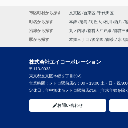
市区町村から探す
文京区
台東区
千代田区
町名から探す
本郷
湯島
向丘
小石川
西片
沿線から探す
丸ノ内線
都営大江戸線
都営三
駅から探す
本郷三丁目
後楽園
御茶ノ水
湯
株式会社エイコーポレーション
〒113-0033
東京都文京区本郷２丁目39-5
営業時間：
メトロ駅前店/9：00～19:00 土・日・祝/9:00
定休日：
年中無休※メトロ駅前店のみ（年末年始を除く
お問い合わせ