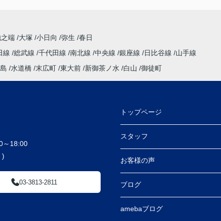
池之端
大塚
小日向
弥生
春日
田線
総武線
千代田線
南北線
中央線
銀座線
日比谷線
山手線
島
水道橋
末広町
東大前
新御茶ノ水
白山
御徒町
トップページ
スタッフ
～18:00
)
お客様の声
03-3813-2811
ブログ
amebaブログ