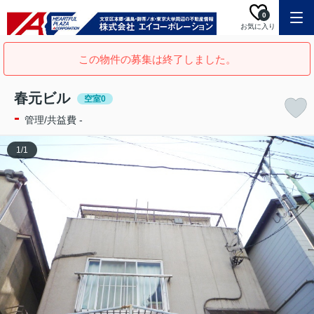
0
お気に入り
この物件の募集は終了しました。
春元ビル
空室0
-
管理/共益費 -
1
/
1