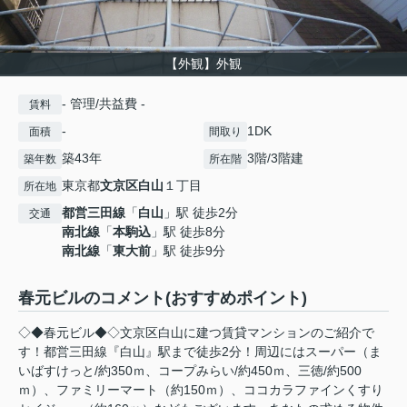
【外観】外観
- 管理/共益費 -
賃料
-
1DK
面積
間取り
築43年
3階/3階建
築年数
所在階
東京都
文京区
白山
１丁目
所在地
都営三田線
「
白山
」駅 徒歩2分
交通
南北線
「
本駒込
」駅 徒歩8分
南北線
「
東大前
」駅 徒歩9分
春元ビルのコメント(おすすめポイント)
◇◆春元ビル◆◇文京区白山に建つ賃貸マンションのご紹介で
す！都営三田線『白山』駅まで徒歩2分！周辺にはスーパー（ま
いばすけっと/約350ｍ、コープみらい/約450ｍ、三徳/約500
ｍ）、ファミリーマート（約150ｍ）、ココカラファインくすり