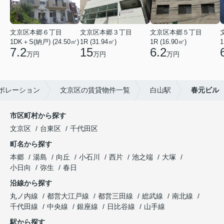
文京区本郷６丁目
文京区本郷３丁目
文京区本郷５丁目
1DK＋S(納戸) (24.50㎡)
1R (31.94㎡)
1R (16.90㎡)
1
7.2
15
6.2
万円
万円
万円
ポレーション
文京区の賃貸物件一覧
白山駅
春元ビル
市区町村から探す
文京区
台東区
千代田区
町名から探す
本郷
湯島
向丘
小石川
西片
池之端
大塚
小日向
弥生
春日
沿線から探す
丸ノ内線
都営大江戸線
都営三田線
総武線
南北線
千代田線
中央線
銀座線
日比谷線
山手線
駅から探す