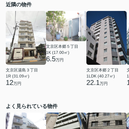
近隣の物件
文京区本郷５丁目
1K (17.00㎡)
6.5
万円
文京区湯島３丁目
文京区本郷２丁目
1R (31.09㎡)
1LDK (40.27㎡)
1
12
22.1
万円
万円
よく見られている物件