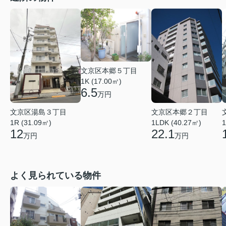
文京区本郷５丁目
1K (17.00㎡)
6.5
万円
文京区湯島３丁目
文京区本郷２丁目
1R (31.09㎡)
1LDK (40.27㎡)
1
12
22.1
万円
万円
よく見られている物件