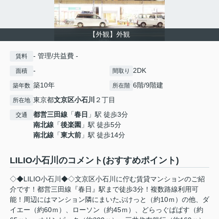
【外観】外観
- 管理/共益費 -
賃料
-
2DK
面積
間取り
築10年
6階/9階建
築年数
所在階
東京都
文京区
小石川
２丁目
所在地
都営三田線
「
春日
」駅 徒歩3分
交通
南北線
「
後楽園
」駅 徒歩5分
南北線
「
東大前
」駅 徒歩14分
LILIO小石川のコメント(おすすめポイント)
◇◆LILIO小石川◆◇文京区小石川に佇む賃貸マンションのご紹
介です！都営三田線『春日』駅まで徒歩3分！複数路線利用可
能！周辺にはマンション隣にまいたぶけっと（約10ｍ）の他、ダ
イエー（約60ｍ）、ローソン（約45ｍ）、どらっぐぱぱす（約