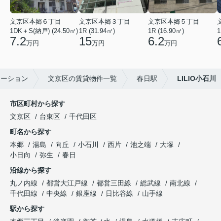
文京区本郷６丁目
文京区本郷３丁目
文京区本郷５丁目
1DK＋S(納戸) (24.50㎡)
1R (31.94㎡)
1R (16.90㎡)
1
7.2
15
6.2
万円
万円
万円
レーション
文京区の賃貸物件一覧
春日駅
LILIO小石川
市区町村から探す
文京区
台東区
千代田区
町名から探す
本郷
湯島
向丘
小石川
西片
池之端
大塚
小日向
弥生
春日
沿線から探す
丸ノ内線
都営大江戸線
都営三田線
総武線
南北線
千代田線
中央線
銀座線
日比谷線
山手線
駅から探す