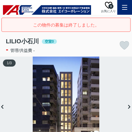
0
お気に入り
この物件の募集は終了しました。
LILIO小石川
空室0
-
管理/共益費 -
1
/
3