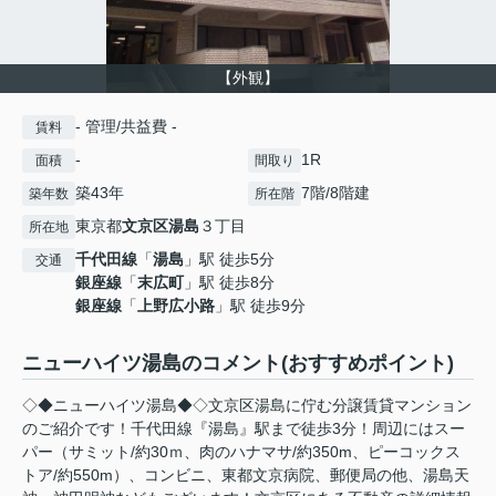
【外観】
- 管理/共益費 -
賃料
-
1R
面積
間取り
築43年
7階/8階建
築年数
所在階
東京都
文京区
湯島
３丁目
所在地
千代田線
「
湯島
」駅 徒歩5分
交通
銀座線
「
末広町
」駅 徒歩8分
銀座線
「
上野広小路
」駅 徒歩9分
ニューハイツ湯島のコメント(おすすめポイント)
◇◆ニューハイツ湯島◆◇文京区湯島に佇む分譲賃貸マンション
のご紹介です！千代田線『湯島』駅まで徒歩3分！周辺にはスー
パー（サミット/約30ｍ、肉のハナマサ/約350m、ピーコックス
トア/約550m）、コンビニ、東都文京病院、郵便局の他、湯島天