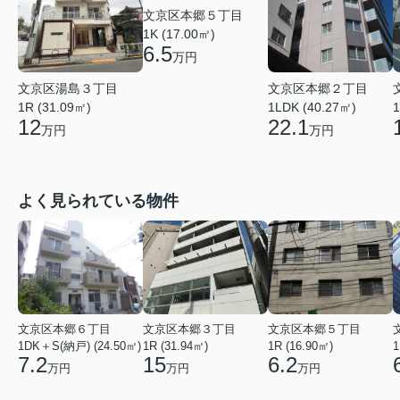
文京区本郷５丁目
1K (17.00㎡)
6.5
万円
文京区湯島３丁目
文京区本郷２丁目
1R (31.09㎡)
1LDK (40.27㎡)
1
12
22.1
万円
万円
よく見られている物件
文京区本郷６丁目
文京区本郷３丁目
文京区本郷５丁目
1DK＋S(納戸) (24.50㎡)
1R (31.94㎡)
1R (16.90㎡)
1
7.2
15
6.2
万円
万円
万円