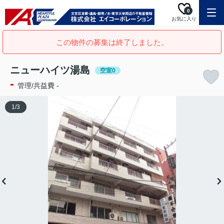
0
お気に入り
この物件の募集は終了しました。
ニューハイツ湯島
空室0
-
管理/共益費 -
1
/
3