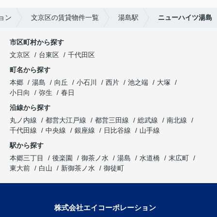
ョン
文京区の賃貸物件一覧
湯島駅
ニューハイツ湯島
市区町村から探す
文京区
台東区
千代田区
町名から探す
本郷
湯島
向丘
小石川
西片
池之端
大塚
小日向
弥生
春日
沿線から探す
丸ノ内線
都営大江戸線
都営三田線
総武線
南北線
千代田線
中央線
銀座線
日比谷線
山手線
駅から探す
本郷三丁目
後楽園
御茶ノ水
湯島
水道橋
末広町
東大前
白山
新御茶ノ水
御徒町
株式会社エイコーポレーション