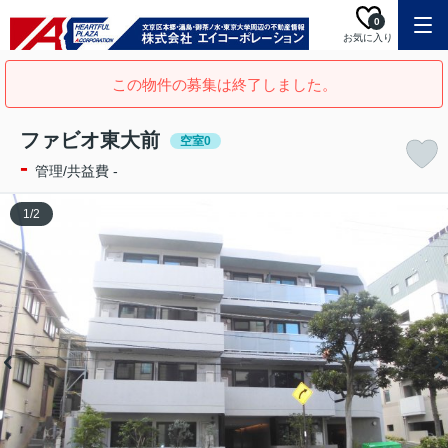
0
お気に入り
この物件の募集は終了しました。
ファビオ東大前
空室0
-
管理/共益費 -
1
/
2