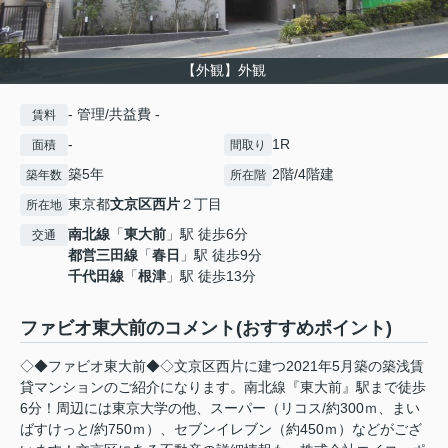
【外観】外観
- 管理/共益費 -
賃料
-
1R
面積
間取り
築5年
2階/4階建
築年数
所在階
東京都
文京区
西片
２丁目
所在地
南北線
「
東大前
」駅 徒歩6分
交通
都営三田線
「
春日
」駅 徒歩9分
千代田線
「
根津
」駅 徒歩13分
ファビオ東大前のコメント(おすすめポイント)
◇◆ファビオ東大前◆◇文京区西片に建つ2021年5月築の築浅賃
貸マンションのご紹介になります。南北線『東大前』駅まで徒歩
6分！周辺には東京大学の他、スーパー（リコス/約300ｍ、まい
ばすけっと/約750ｍ）、セブンイレブン（約450ｍ）などがござ