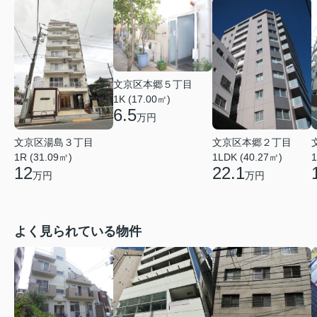
文京区本郷５丁目
1K (17.00㎡)
6.5
万円
文京区湯島３丁目
文京区本郷２丁目
1R (31.09㎡)
1LDK (40.27㎡)
1
12
22.1
万円
万円
よく見られている物件