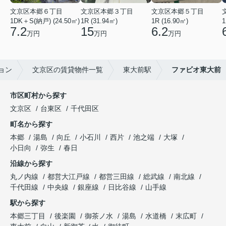
文京区本郷６丁目
文京区本郷３丁目
文京区本郷５丁目
1DK＋S(納戸) (24.50㎡)
1R (31.94㎡)
1R (16.90㎡)
1
7.2
15
6.2
万円
万円
万円
ョン
文京区の賃貸物件一覧
東大前駅
ファビオ東大前
市区町村から探す
文京区
台東区
千代田区
町名から探す
本郷
湯島
向丘
小石川
西片
池之端
大塚
小日向
弥生
春日
沿線から探す
丸ノ内線
都営大江戸線
都営三田線
総武線
南北線
千代田線
中央線
銀座線
日比谷線
山手線
駅から探す
本郷三丁目
後楽園
御茶ノ水
湯島
水道橋
末広町