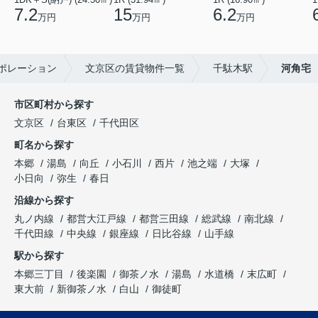
7.2
15
6.2
万円
万円
万円
ポレーション
文京区の賃貸物件一覧
千駄木駅
河角宅
市区町村から探す
文京区
台東区
千代田区
町名から探す
本郷
湯島
向丘
小石川
西片
池之端
大塚
小日向
弥生
春日
沿線から探す
丸ノ内線
都営大江戸線
都営三田線
総武線
南北線
千代田線
中央線
銀座線
日比谷線
山手線
駅から探す
本郷三丁目
後楽園
御茶ノ水
湯島
水道橋
末広町
東大前
新御茶ノ水
白山
御徒町