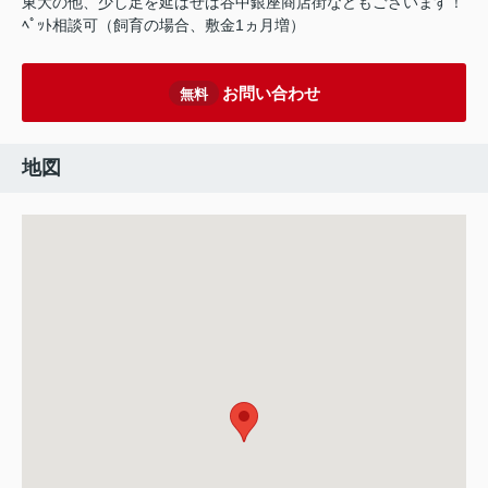
東大の他、少し足を延ばせば谷中銀座商店街などもございます！
ﾍﾟｯﾄ相談可（飼育の場合、敷金1ヵ月増）
お問い合わせ
無料
地図