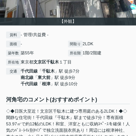
【外観】
- 管理/共益費 -
賃料
-
2LDK
面積
間取り
築55年
1階/2階建
築年数
所在階
東京都
文京区
千駄木
１丁目
所在地
千代田線
「
千駄木
」駅 徒歩7分
交通
南北線
「
東大前
」駅 徒歩9分
千代田線
「
根津
」駅 徒歩10分
河角宅のコメント(おすすめポイント)
◇◆日医大至近！文京区千駄木に建つ専用庭のある2LDK！◆◇
閑静な住宅街！千代田線『千駄木』駅まで徒歩7分！専有面積
53.97㎡で約12帖のLDK！和室、洋室ともに収納ｽﾍﾟｰｽを確保！人
気のﾊﾞｽ･ﾄｲﾚ別ﾀｲﾌﾟで独立洗面脱衣所あり！周辺には根津神社、