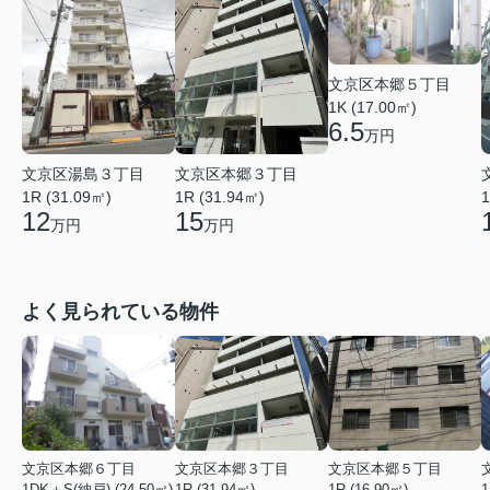
文京区本郷５丁目
1K (17.00㎡)
6.5
万円
文京区湯島３丁目
文京区本郷３丁目
1R (31.09㎡)
1
1R (31.94㎡)
12
15
万円
万円
よく見られている物件
文京区本郷６丁目
文京区本郷３丁目
文京区本郷５丁目
1DK＋S(納戸) (24.50㎡)
1R (31.94㎡)
1R (16.90㎡)
1