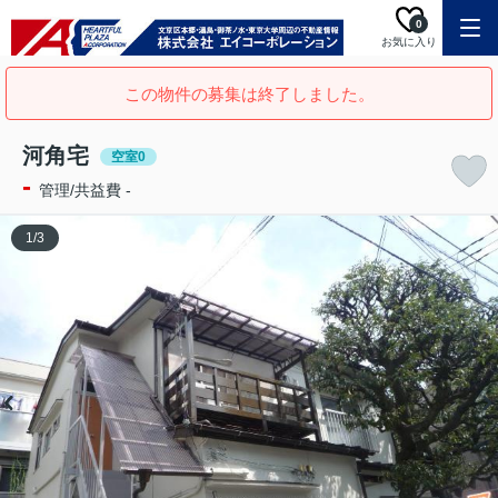
0
お気に入り
この物件の募集は終了しました。
河角宅
空室0
-
管理/共益費 -
1
/
3