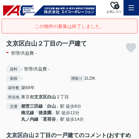
0
お気に入り
この物件の募集は終了しました。
文京区白山２丁目の一戸建て
-
管理/共益費 -
- 管理/共益費 -
賃料
-
2LDK
面積
間取り
築68年
築年数
東京都
文京区
白山
２丁目
所在地
都営三田線
「
白山
」駅 徒歩8分
交通
南北線
「
後楽園
」駅 徒歩12分
丸ノ内線
「
茗荷谷
」駅 徒歩14分
文京区白山２丁目の一戸建てのコメント(おすすめ