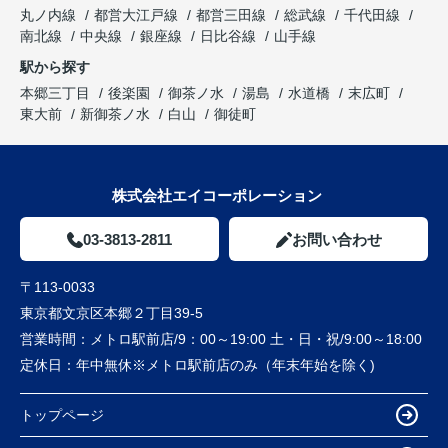
丸ノ内線
都営大江戸線
都営三田線
総武線
千代田線
南北線
中央線
銀座線
日比谷線
山手線
駅から探す
本郷三丁目
後楽園
御茶ノ水
湯島
水道橋
末広町
東大前
新御茶ノ水
白山
御徒町
株式会社エイコーポレーション
03-3813-2811
お問い合わせ
〒113-0033
東京都文京区本郷２丁目39-5
営業時間：
メトロ駅前店/9：00～19:00 土・日・祝/9:00～18:00
定休日：
年中無休※メトロ駅前店のみ（年末年始を除く)
トップページ