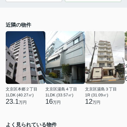
近隣の物件
1
文京区本郷２丁目
文京区湯島４丁目
文京区湯島３丁目
1LDK (40.27㎡)
1LDK (33.57㎡)
1R (31.09㎡)
23.1
16
12
万円
万円
万円
よく見られている物件