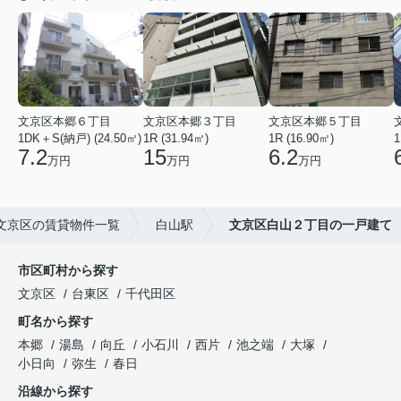
文京区本郷６丁目
文京区本郷３丁目
文京区本郷５丁目
1DK＋S(納戸) (24.50㎡)
1R (31.94㎡)
1R (16.90㎡)
1
7.2
15
6.2
万円
万円
万円
文京区の賃貸物件一覧
白山駅
文京区白山２丁目の一戸建て
市区町村から探す
文京区
台東区
千代田区
町名から探す
本郷
湯島
向丘
小石川
西片
池之端
大塚
小日向
弥生
春日
沿線から探す