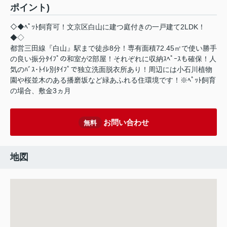
ポイント)
◇◆ﾍﾟｯﾄ飼育可！文京区白山に建つ庭付きの一戸建て2LDK！
◆◇
都営三田線『白山』駅まで徒歩8分！専有面積72.45㎡で使い勝手
の良い振分ﾀｲﾌﾟの和室が2部屋！それぞれに収納ｽﾍﾟｰｽも確保！人
気のﾊﾞｽ･ﾄｲﾚ別ﾀｲﾌﾟで独立洗面脱衣所あり！周辺には小石川植物
園や桜並木のある播磨坂など緑あふれる住環境です！※ﾍﾟｯﾄ飼育
の場合、敷金3ヵ月
お問い合わせ
無料
地図