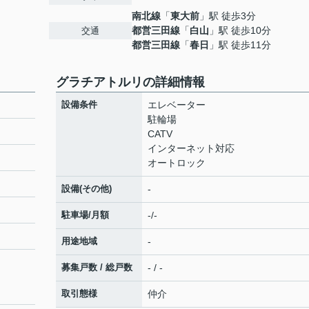
南北線
「
東大前
」駅 徒歩3分
都営三田線
「
白山
」駅 徒歩10分
交通
都営三田線
「
春日
」駅 徒歩11分
グラチアトルリの詳細情報
設備条件
エレベーター
駐輪場
CATV
インターネット対応
オートロック
設備(その他)
-
駐車場/月額
-/-
用途地域
-
募集戸数 / 総戸数
- / -
取引態様
仲介