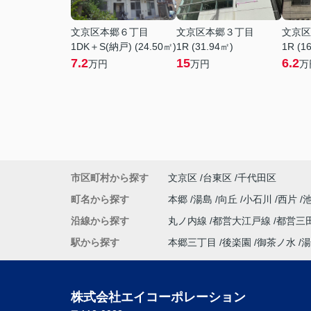
文京区本郷６丁目
文京区本郷３丁目
文京区
1DK＋S(納戸) (24.50㎡)
1R (31.94㎡)
1R (1
7.2
15
6.2
万円
万円
万
市区町村から探す
文京区
台東区
千代田区
町名から探す
本郷
湯島
向丘
小石川
西片
沿線から探す
丸ノ内線
都営大江戸線
都営三
駅から探す
本郷三丁目
後楽園
御茶ノ水
湯
株式会社エイコーポレーション