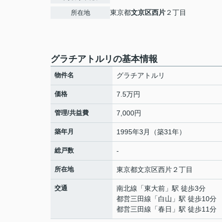
東京都
文京区
西片
２丁目
所在地
グラチアトルリの基本情報
物件名
グラチアトルリ
価格
7.5万円
管理/共益費
7,000円
築年月
1995年3月（築31年）
総戸数
-
所在地
東京都
文京区
西片
２丁目
交通
南北線
「
東大前
」駅 徒歩3分
都営三田線
「
白山
」駅 徒歩10分
都営三田線
「
春日
」駅 徒歩11分