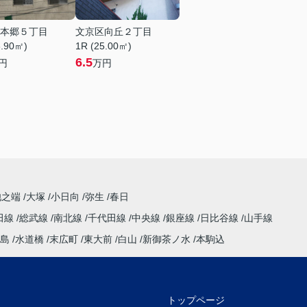
本郷５丁目
文京区向丘２丁目
6.90㎡)
1R (25.00㎡)
6.5
円
万円
池之端
大塚
小日向
弥生
春日
田線
総武線
南北線
千代田線
中央線
銀座線
日比谷線
山手線
島
水道橋
末広町
東大前
白山
新御茶ノ水
本駒込
トップページ