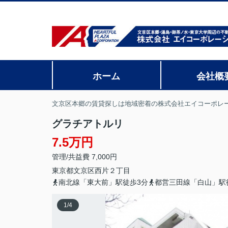
ホーム
会社概
文京区本郷の賃貸探しは地域密着の株式会社エイコーポレ
グラチアトルリ
7.5万円
管理/共益費 7,000円
東京都
文京区
西片
２丁目
南北線「東大前」駅徒歩3分
都営三田線「白山」駅
1
/
4