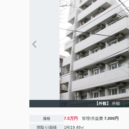
【外観】
外観
7.5万円
管理/共益費
7,000円
価格
1R/19.49㎡
間取り/面積