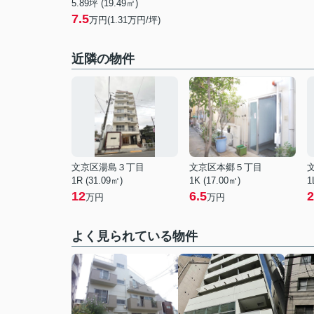
5.89坪 (19.49㎡)
7.5
万円(1.31万円/坪)
近隣の物件
文京区湯島３丁目
文京区本郷５丁目
1R (31.09㎡)
1K (17.00㎡)
1
12
6.5
2
万円
万円
よく見られている物件