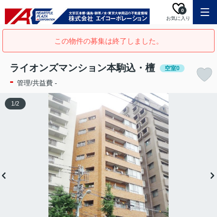
0
お気に入り
この物件の募集は終了しました。
ライオンズマンション本駒込・檀
空室0
-
管理/共益費 -
1
/
2