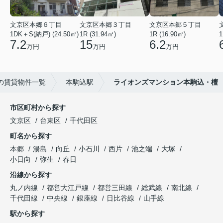
文京区本郷６丁目
文京区本郷３丁目
文京区本郷５丁目
1DK＋S(納戸) (24.50㎡)
1R (31.94㎡)
1R (16.90㎡)
1
7.2
15
6.2
万円
万円
万円
の賃貸物件一覧
本駒込駅
ライオンズマンション本駒込・檀
市区町村から探す
文京区
台東区
千代田区
町名から探す
本郷
湯島
向丘
小石川
西片
池之端
大塚
小日向
弥生
春日
沿線から探す
丸ノ内線
都営大江戸線
都営三田線
総武線
南北線
千代田線
中央線
銀座線
日比谷線
山手線
駅から探す