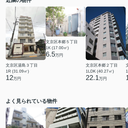
近隣の物件
文京区本郷５丁目
1K (17.00㎡)
6.5
万円
文京区湯島３丁目
文京区本郷２丁目
1R (31.09㎡)
1LDK (40.27㎡)
1
12
22.1
万円
万円
よく見られている物件