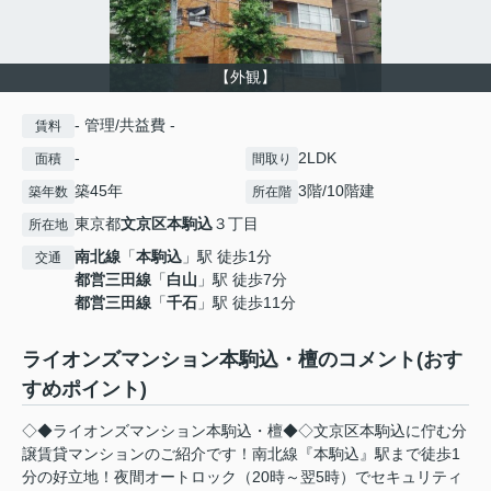
【外観】
- 管理/共益費 -
賃料
-
2LDK
面積
間取り
築45年
3階/10階建
築年数
所在階
東京都
文京区
本駒込
３丁目
所在地
南北線
「
本駒込
」駅 徒歩1分
交通
都営三田線
「
白山
」駅 徒歩7分
都営三田線
「
千石
」駅 徒歩11分
ライオンズマンション本駒込・檀のコメント(おす
すめポイント)
◇◆ライオンズマンション本駒込・檀◆◇文京区本駒込に佇む分
譲賃貸マンションのご紹介です！南北線『本駒込』駅まで徒歩1
分の好立地！夜間オートロック（20時～翌5時）でセキュリティ