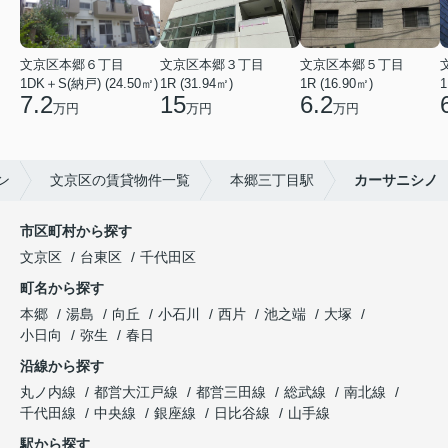
文京区本郷６丁目
文京区本郷３丁目
文京区本郷５丁目
1DK＋S(納戸) (24.50㎡)
1R (31.94㎡)
1R (16.90㎡)
1
7.2
15
6.2
万円
万円
万円
ン
文京区の賃貸物件一覧
本郷三丁目駅
カーサニシノ
市区町村から探す
文京区
台東区
千代田区
町名から探す
本郷
湯島
向丘
小石川
西片
池之端
大塚
小日向
弥生
春日
沿線から探す
丸ノ内線
都営大江戸線
都営三田線
総武線
南北線
千代田線
中央線
銀座線
日比谷線
山手線
駅から探す