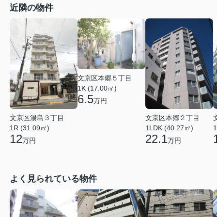
近隣の物件
文京区本郷５丁目
1K (17.00㎡)
6.5
万円
文京区湯島３丁目
文京区本郷２丁目
1R (31.09㎡)
1LDK (40.27㎡)
1
12
22.1
万円
万円
よく見られている物件