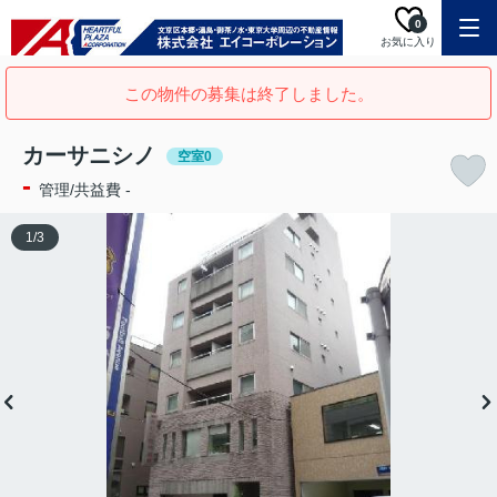
0
お気に入り
この物件の募集は終了しました。
カーサニシノ
空室0
-
管理/共益費 -
1
/
3