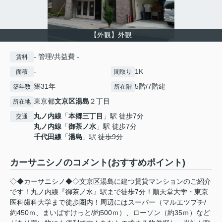
【外観】外観
- 管理/共益費 -
賃料
-
1K
面積
間取り
築31年
5階/7階建
築年数
所在階
東京都
文京区
湯島
２丁目
所在地
丸ノ内線
「
本郷三丁目
」駅 徒歩7分
交通
丸ノ内線
「
御茶ノ水
」駅 徒歩7分
千代田線
「
湯島
」駅 徒歩9分
カーサニシノのコメント(おすすめポイント)
◇◆カーサニシノ◆◇文京区湯島に建つ賃貸マンションのご紹介
です！丸ノ内線『御茶ノ水』駅まで徒歩7分！順天堂大学・東京
医科歯科大学まで徒歩圏内！周辺にはスーパー（マルエツプチ/
約450ｍ、まいばすけっと/約500ｍ）、ローソン（約35ｍ）など