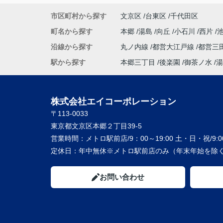
市区町村から探す
文京区
台東区
千代田区
町名から探す
本郷
湯島
向丘
小石川
西片
沿線から探す
丸ノ内線
都営大江戸線
都営三
駅から探す
本郷三丁目
後楽園
御茶ノ水
湯
株式会社エイコーポレーション
〒113-0033
東京都文京区本郷２丁目39-5
営業時間：
メトロ駅前店/9：00～19:00 土・日・祝/9:00
定休日：
年中無休※メトロ駅前店のみ（年末年始を除く
お問い合わせ