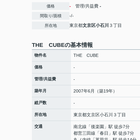
-
管理/共益費
-
価格
-/-
間取り/面積
東京都
文京区
小石川
３丁目
所在地
THE CUBEの基本情報
物件名
THE CUBE
価格
-
管理/共益費
-
築年月
2007年6月（築19年）
総戸数
-
所在地
東京都
文京区
小石川
３丁目
交通
南北線
「
後楽園
」駅 徒歩7分
都営三田線
「
春日
」駅 徒歩7分
丸ノ内線
「
茗荷谷
」駅 徒歩14分