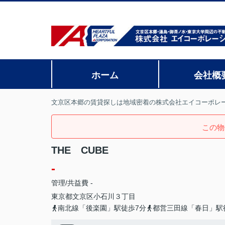
ホーム
会社概
文京区本郷の賃貸探しは地域密着の株式会社エイコーポレ
この物
THE CUBE
-
管理/共益費 -
東京都
文京区
小石川
３丁目
南北線「後楽園」駅徒歩7分
都営三田線「春日」駅