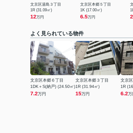
文京区湯島３丁目
文京区本郷５丁目
1R (31.09㎡)
1K (17.00㎡)
1
12
6.5
2
万円
万円
よく見られている物件
文京区本郷６丁目
文京区本郷３丁目
文京区
1DK＋S(納戸) (24.50㎡)
1R (31.94㎡)
1R (1
7.2
15
6.2
万円
万円
万