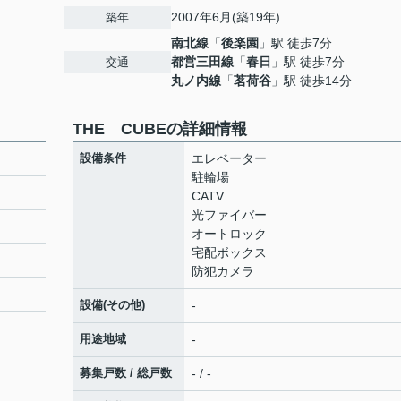
2007年6月(築19年)
築年
南北線
「
後楽園
」駅 徒歩7分
都営三田線
「
春日
」駅 徒歩7分
交通
丸ノ内線
「
茗荷谷
」駅 徒歩14分
THE CUBEの詳細情報
設備条件
エレベーター
駐輪場
CATV
光ファイバー
オートロック
宅配ボックス
防犯カメラ
設備(その他)
-
用途地域
-
募集戸数 / 総戸数
- / -