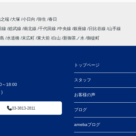
池之端
大塚
小日向
弥生
春日
田線
総武線
南北線
千代田線
中央線
銀座線
日比谷線
山手線
島
水道橋
末広町
東大前
白山
新御茶ノ水
御徒町
トップページ
スタッフ
～18:00
)
お客様の声
03-3813-2811
ブログ
amebaブログ