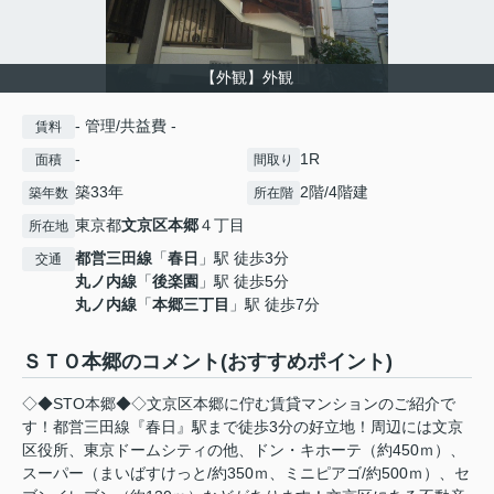
【外観】外観
- 管理/共益費 -
賃料
-
1R
面積
間取り
築33年
2階/4階建
築年数
所在階
東京都
文京区
本郷
４丁目
所在地
都営三田線
「
春日
」駅 徒歩3分
交通
丸ノ内線
「
後楽園
」駅 徒歩5分
丸ノ内線
「
本郷三丁目
」駅 徒歩7分
ＳＴＯ本郷のコメント(おすすめポイント)
◇◆STO本郷◆◇文京区本郷に佇む賃貸マンションのご紹介で
す！都営三田線『春日』駅まで徒歩3分の好立地！周辺には文京
区役所、東京ドームシティの他、ドン・キホーテ（約450ｍ）、
スーパー（まいばすけっと/約350ｍ、ミニピアゴ/約500ｍ）、セ