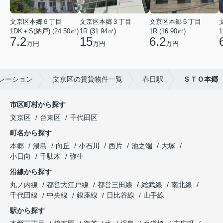
文京区本郷６丁目
文京区本郷３丁目
文京区本郷５丁目
1DK＋S(納戸) (24.50㎡)
1R (31.94㎡)
1R (16.90㎡)
1
7.2
15
6.2
万円
万円
万円
レーション
文京区の賃貸物件一覧
春日駅
ＳＴＯ本郷
市区町村から探す
文京区
台東区
千代田区
町名から探す
本郷
湯島
向丘
小石川
西片
池之端
大塚
小日向
千駄木
弥生
沿線から探す
丸ノ内線
都営大江戸線
都営三田線
総武線
南北線
千代田線
中央線
銀座線
日比谷線
山手線
駅から探す