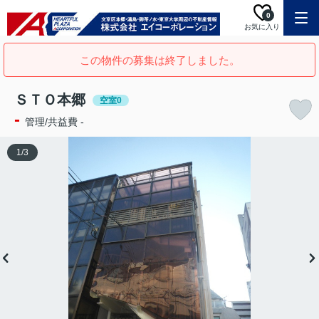
0
お気に入り
この物件の募集は終了しました。
ＳＴＯ本郷
空室0
-
管理/共益費 -
1
/
3