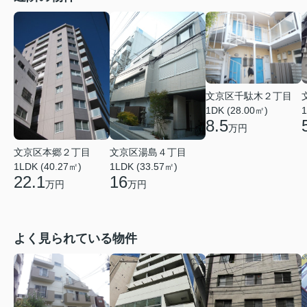
文京区千駄木２丁目
1DK (28.00㎡)
1
8.5
万円
文京区本郷２丁目
文京区湯島４丁目
1LDK (40.27㎡)
1LDK (33.57㎡)
22.1
16
万円
万円
よく見られている物件