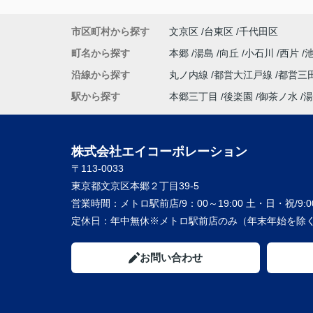
市区町村から探す
文京区
台東区
千代田区
町名から探す
本郷
湯島
向丘
小石川
西片
沿線から探す
丸ノ内線
都営大江戸線
都営三
駅から探す
本郷三丁目
後楽園
御茶ノ水
湯
株式会社エイコーポレーション
〒113-0033
東京都文京区本郷２丁目39-5
営業時間：
メトロ駅前店/9：00～19:00 土・日・祝/9:00
定休日：
年中無休※メトロ駅前店のみ（年末年始を除く
お問い合わせ