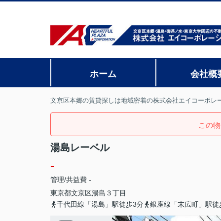
ホーム
会社概
文京区本郷の賃貸探しは地域密着の株式会社エイコーポレ
この物
湯島レーベル
-
管理/共益費 -
東京都
文京区
湯島
３丁目
千代田線「湯島」駅徒歩3分
銀座線「末広町」駅徒