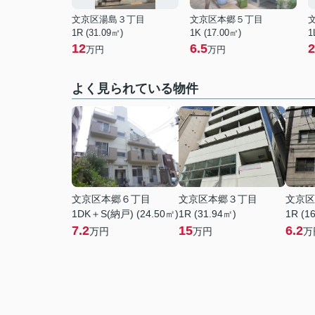
文京区湯島３丁目
文京区本郷５丁目
1R (31.09㎡)
1K (17.00㎡)
1
12
6.5
2
万円
万円
よく見られている物件
文京区本郷６丁目
文京区本郷３丁目
文京区
1DK＋S(納戸) (24.50㎡)
1R (31.94㎡)
1R (1
7.2
15
6.2
万円
万円
万