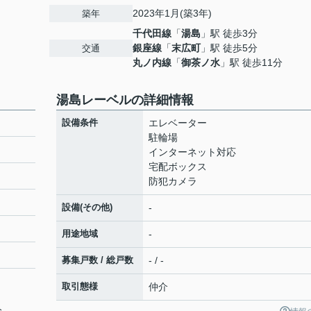
2023年1月(築3年)
築年
千代田線
「
湯島
」駅 徒歩3分
銀座線
「
末広町
」駅 徒歩5分
交通
丸ノ内線
「
御茶ノ水
」駅 徒歩11分
湯島レーベルの詳細情報
設備条件
エレベーター
駐輪場
インターネット対応
宅配ボックス
防犯カメラ
設備(その他)
-
用途地域
-
募集戸数 / 総戸数
- / -
取引態様
仲介
分