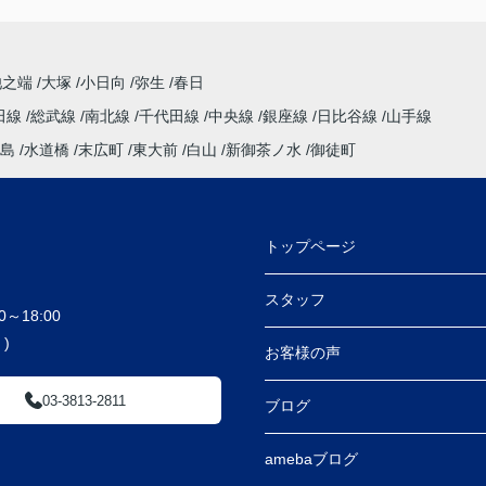
池之端
大塚
小日向
弥生
春日
田線
総武線
南北線
千代田線
中央線
銀座線
日比谷線
山手線
島
水道橋
末広町
東大前
白山
新御茶ノ水
御徒町
トップページ
スタッフ
～18:00
)
お客様の声
03-3813-2811
ブログ
amebaブログ