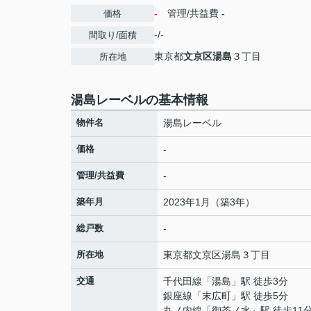
-
管理/共益費
-
価格
-/-
間取り/面積
東京都
文京区
湯島
３丁目
所在地
湯島レーベルの基本情報
物件名
湯島レーベル
価格
-
管理/共益費
-
築年月
2023年1月（築3年）
総戸数
-
所在地
東京都
文京区
湯島
３丁目
交通
千代田線
「
湯島
」駅 徒歩3分
銀座線
「
末広町
」駅 徒歩5分
丸ノ内線
「
御茶ノ水
」駅 徒歩11