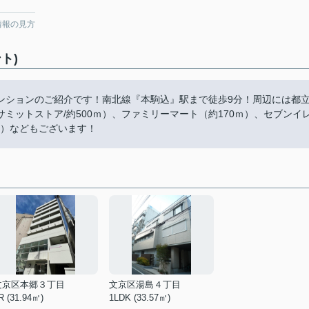
情報の見方
ト)
ンションのご紹介です！南北線『本駒込』駅まで徒歩9分！周辺には都
サミットストア/約500ｍ）、ファミリーマート（約170ｍ）、セブンイ
ｍ）などもございます！
文京区本郷３丁目
文京区湯島４丁目
R (31.94㎡)
1LDK (33.57㎡)