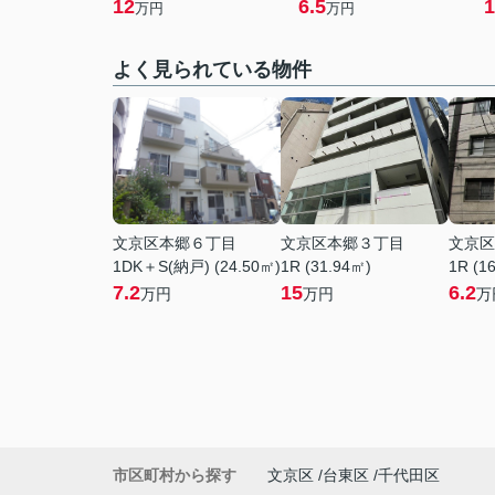
12
6.5
1
万円
万円
よく見られている物件
文京区本郷６丁目
文京区本郷３丁目
文京区
1DK＋S(納戸) (24.50㎡)
1R (31.94㎡)
1R (1
7.2
15
6.2
万円
万円
万
市区町村から探す
文京区
台東区
千代田区