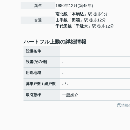
1980年12月(築45年)
築年
南北線
「
本駒込
」駅 徒歩9分
山手線
「
田端
」駅 徒歩12分
交通
千代田線
「
千駄木
」駅 徒歩12分
ハートフル上動の詳細情報
設備条件
設備(その他)
-
用途地域
-
募集戸数 / 総戸数
- / -
取引態様
一般媒介
情報