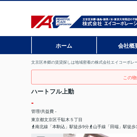
ホーム
会社概
文京区本郷の賃貸探しは地域密着の株式会社エイコーポレ
この物
ハートフル上動
-
管理/共益費 -
東京都
文京区
千駄木
５丁目
南北線「本駒込」駅徒歩9分
山手線「田端」駅徒歩1