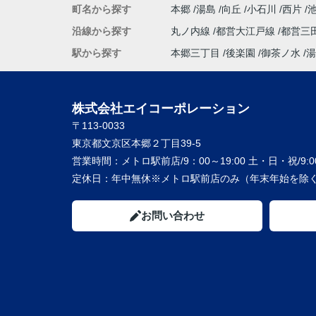
町名から探す
本郷
湯島
向丘
小石川
西片
沿線から探す
丸ノ内線
都営大江戸線
都営三
駅から探す
本郷三丁目
後楽園
御茶ノ水
湯
株式会社エイコーポレーション
〒113-0033
東京都文京区本郷２丁目39-5
営業時間：
メトロ駅前店/9：00～19:00 土・日・祝/9:00
定休日：
年中無休※メトロ駅前店のみ（年末年始を除く
お問い合わせ