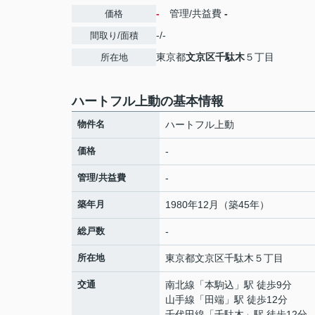
-
管理/共益費
-
価格
-/-
間取り/面積
東京都
文京区
千駄木
５丁目
所在地
ハートフル上動の基本情報
物件名
ハートフル上動
価格
-
管理/共益費
-
築年月
1980年12月（築45年）
総戸数
-
所在地
東京都
文京区
千駄木
５丁目
交通
南北線
「
本駒込
」駅 徒歩9分
山手線
「
田端
」駅 徒歩12分
千代田線
「
千駄木
」駅 徒歩12分