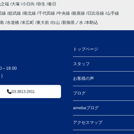
池之端
大塚
小日向
弥生
春日
田線
総武線
南北線
千代田線
中央線
銀座線
日比谷線
山手線
島
水道橋
末広町
東大前
白山
新御茶ノ水
本駒込
トップページ
スタッフ
～18:00
)
お客様の声
03-3813-2811
ブログ
amebaブログ
アクセスマップ