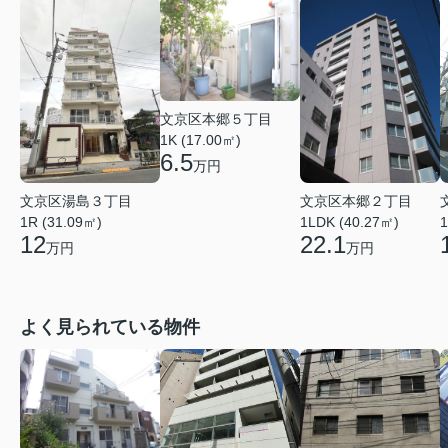
文京区本郷５丁目
1K (17.00㎡)
6.5
万円
文京区湯島３丁目
文京区本郷２丁目
1R (31.09㎡)
1LDK (40.27㎡)
1
12
22.1
万円
万円
よく見られている物件