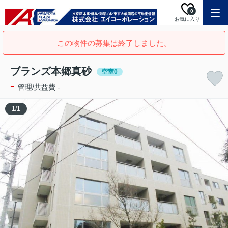
0
お気に入り
この物件の募集は終了しました。
ブランズ本郷真砂
空室0
-
管理/共益費 -
1
/
1