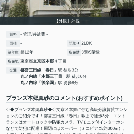
【外観】外観
- 管理/共益費 -
賃料
-
2LDK
面積
間取り
築12年
3階/5階建
築年数
所在階
東京都
文京区
本郷
４丁目
所在地
都営三田線
「
春日
」駅 徒歩3分
交通
丸ノ内線
「
本郷三丁目
」駅 徒歩6分
丸ノ内線
「
後楽園
」駅 徒歩8分
ブランズ本郷真砂のコメント(おすすめポイント)
◇◆ブランズ本郷真砂◆◇文京区本郷に佇む高級分譲賃貸マンシ
ョンのご紹介です！都営三田線『春日』駅まで徒歩3分！エント
ランスはオートロックや防犯カメラ、TVモニタ付インターホン
などで防犯に配慮！周辺にはスーパー（ミニピアゴ/約300m）、