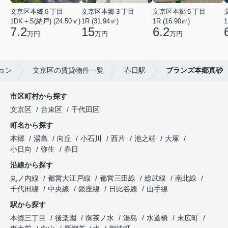
文京区本郷６丁目
文京区本郷３丁目
文京区本郷５丁目
1DK＋S(納戸) (24.50㎡)
1R (31.94㎡)
1R (16.90㎡)
1
7.2
15
6.2
万円
万円
万円
ョン
文京区の賃貸物件一覧
春日駅
ブランズ本郷真砂
市区町村から探す
文京区
台東区
千代田区
町名から探す
本郷
湯島
向丘
小石川
西片
池之端
大塚
小日向
弥生
春日
沿線から探す
丸ノ内線
都営大江戸線
都営三田線
総武線
南北線
千代田線
中央線
銀座線
日比谷線
山手線
駅から探す
本郷三丁目
後楽園
御茶ノ水
湯島
水道橋
末広町