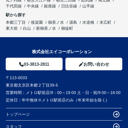
丸ノ内線
都営大江戸線
都営三田線
総武線
南北線
千代田線
中央線
銀座線
日比谷線
山手線
駅から探す
本郷三丁目
後楽園
御茶ノ水
湯島
水道橋
末広町
東大前
白山
新御茶ノ水
御徒町
株式会社エイコーポレーション
03-3813-2811
お問い合わせ
〒113-0033
東京都文京区本郷２丁目39-5
営業時間：
メトロ駅前店/9：00～19:00 土・日・祝/9:00～18:00
定休日：
年中無休※メトロ駅前店のみ（年末年始を除く)
トップページ
スタッフ