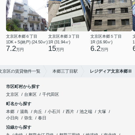
文京区本郷６丁目
文京区本郷３丁目
文京区本郷５丁目
1DK＋S(納戸) (24.50㎡)
1R (31.94㎡)
1R (16.90㎡)
1
7.2
15
6.2
万円
万円
万円
文京区の賃貸物件一覧
本郷三丁目駅
レジディア文京本郷Ⅲ
市区町村から探す
文京区
台東区
千代田区
町名から探す
本郷
湯島
向丘
小石川
西片
池之端
大塚
小日向
弥生
春日
沿線から探す