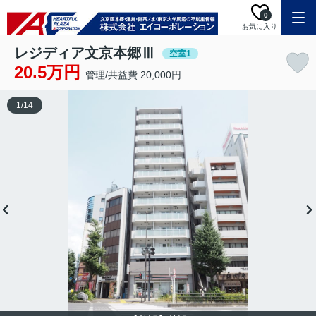
0
お気に入り
レジディア文京本郷Ⅲ
空室1
20.5万円
管理/共益費 20,000円
1
/
14