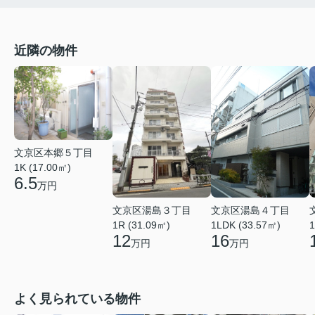
近隣の物件
文京区本郷５丁目
1K (17.00㎡)
6.5
万円
文京区湯島３丁目
文京区湯島４丁目
1R (31.09㎡)
1LDK (33.57㎡)
1
12
16
万円
万円
よく見られている物件