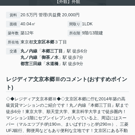
【外観】外観
20.5万円 管理/共益費 20,000円
賃料
40.04㎡
1LDK
面積
間取り
築12年
9階/13階建
築年数
所在階
東京都
文京区
本郷
３丁目
所在地
丸ノ内線
「
本郷三丁目
」駅 徒歩6分
交通
丸ノ内線
「
御茶ノ水
」駅 徒歩7分
都営三田線
「
水道橋
」駅 徒歩9分
レジディア文京本郷Ⅲのコメント(おすすめポイン
ト)
◇◆レジディア文京本郷Ⅲ◆◇文京区本郷に佇む2014年築の高
級賃貸マンションのご紹介です！丸ノ内線『本郷三丁目』駅まで
徒歩6分！東京大学、順天堂大学、東京科学大学まで徒歩圏内！
マンション1階にセブンイレブンが入っている上、周辺にはスー
パー（マルエツプチ/約190ｍ、まいばすけっと/約290ｍ）、三菱
UFJ銀行、郵便局などもあり便利な立地です！文京区にある不動