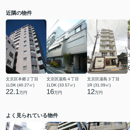
近隣の物件
1
文京区本郷２丁目
文京区湯島４丁目
文京区湯島３丁目
1LDK (40.27㎡)
1LDK (33.57㎡)
1R (31.09㎡)
22.1
16
12
万円
万円
万円
よく見られている物件