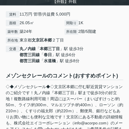
【外観】外観
11万円 管理/共益費 5,000円
賃料
26.05㎡
1K
面積
間取り
築24年
2階/5階建
築年数
所在階
東京都
文京区
本郷
２丁目
所在地
丸ノ内線
「
本郷三丁目
」駅 徒歩3分
交通
都営三田線
「
春日
」駅 徒歩6分
都営三田線
「
水道橋
」駅 徒歩8分
メゾンセクレールのコメント(おすすめポイント)
◇◆メゾンセクレール◆◇文京区本郷に佇む駅近賃貸マンション
のご紹介です！丸ノ内線『本郷三丁目』駅まで徒歩3分の好立
地！複数路線利用可能！周辺にはスーパー（まいばすけっと/約
50ｍ、ライフ/約300ｍ、マルエツプチ/約400ｍ）、ローソン（約
210ｍ）、くすりの福太郎（約220ｍ）、郵便局、銀行などもあ
りお買い物にも便利な立地です！文京区にある不動産の詳細情報
も、株式会社エイコーポレーション（info@acorpo.com）のメー