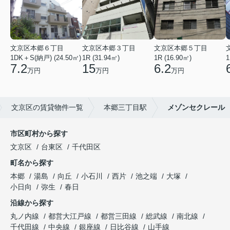
文京区本郷６丁目
文京区本郷３丁目
文京区本郷５丁目
1DK＋S(納戸) (24.50㎡)
1R (31.94㎡)
1R (16.90㎡)
1
7.2
15
6.2
万円
万円
万円
文京区の賃貸物件一覧
本郷三丁目駅
メゾンセクレール
市区町村から探す
文京区
台東区
千代田区
町名から探す
本郷
湯島
向丘
小石川
西片
池之端
大塚
小日向
弥生
春日
沿線から探す
丸ノ内線
都営大江戸線
都営三田線
総武線
南北線
千代田線
中央線
銀座線
日比谷線
山手線