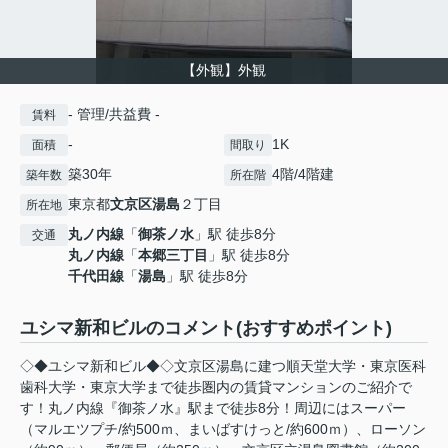
【外観】外観
- 管理/共益費 -
賃料
-
1K
面積
間取り
築30年
4階/4階建
築年数
所在階
東京都
文京区
湯島
２丁目
所在地
丸ノ内線
「
御茶ノ水
」駅 徒歩8分
交通
丸ノ内線
「
本郷三丁目
」駅 徒歩8分
千代田線
「
湯島
」駅 徒歩8分
ユシマ新和ビルのコメント(おすすめポイント)
◇◆ユシマ新和ビル◆◇文京区湯島に建つ順天堂大学・東京医科
歯科大学・東京大学まで徒歩圏内の賃貸マンションのご紹介で
す！丸ノ内線『御茶ノ水』駅まで徒歩8分！周辺にはスーパー
（マルエツプチ/約500ｍ、まいばすけっと/約600ｍ）、ローソン