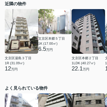
近隣の物件
文京区本郷５丁目
1K (17.00㎡)
6.5
万円
文京区湯島３丁目
文京区本郷２丁目
1R (31.09㎡)
1LDK (40.27㎡)
1
12
22.1
万円
万円
よく見られている物件