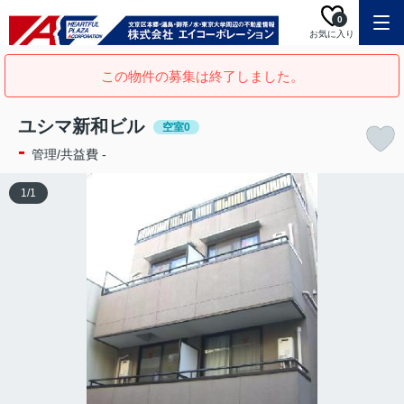
0
お気に入り
この物件の募集は終了しました。
ユシマ新和ビル
空室0
-
管理/共益費 -
1
/
1