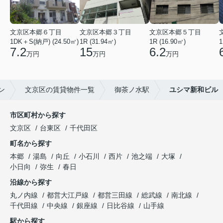
文京区本郷６丁目
文京区本郷３丁目
文京区本郷５丁目
1DK＋S(納戸) (24.50㎡)
1R (31.94㎡)
1R (16.90㎡)
1
7.2
15
6.2
万円
万円
万円
ン
文京区の賃貸物件一覧
御茶ノ水駅
ユシマ新和ビル
市区町村から探す
文京区
台東区
千代田区
町名から探す
本郷
湯島
向丘
小石川
西片
池之端
大塚
小日向
弥生
春日
沿線から探す
丸ノ内線
都営大江戸線
都営三田線
総武線
南北線
千代田線
中央線
銀座線
日比谷線
山手線
駅から探す