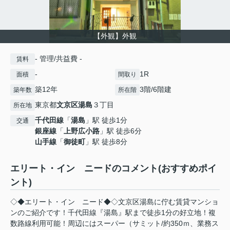
【外観】外観
- 管理/共益費 -
賃料
-
1R
面積
間取り
築12年
3階/6階建
築年数
所在階
東京都
文京区
湯島
３丁目
所在地
千代田線
「
湯島
」駅 徒歩1分
交通
銀座線
「
上野広小路
」駅 徒歩6分
山手線
「
御徒町
」駅 徒歩8分
エリート・イン ニードのコメント(おすすめポイ
ント)
◇◆エリート・イン ニード◆◇文京区湯島に佇む賃貸マンショ
ンのご紹介です！千代田線『湯島』駅まで徒歩1分の好立地！複
数路線利用可能！周辺にはスーパー（サミット/約350ｍ、業務ス