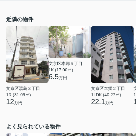
近隣の物件
文京区本郷５丁目
1K (17.00㎡)
6.5
万円
文京区湯島３丁目
文京区本郷２丁目
1R (31.09㎡)
1LDK (40.27㎡)
1
12
22.1
万円
万円
よく見られている物件