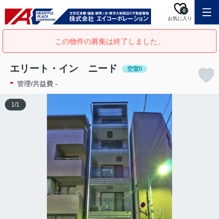
0
お気に入り
この物件の募集は終了しました。
エリート・イン ニード
空室0
-
管理/共益費 -
1
/
1