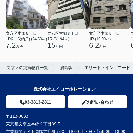
文京区本郷６丁目
文京区本郷３丁目
文京区本郷５丁目
1DK＋S(納戸) (24.50㎡)
1R (31.94㎡)
1R (16.90㎡)
1
7.2
15
6.2
万円
万円
万円
文京区の賃貸物件一覧
湯島駅
エリート・イン ニード
株式会社エイコーポレーション
03-3813-2811
お問い合わせ
〒113-0033
東京都文京区本郷２丁目39-5
営業時間：
メトロ駅前店/9：00～19:00 土・日・祝/9:00～18:00