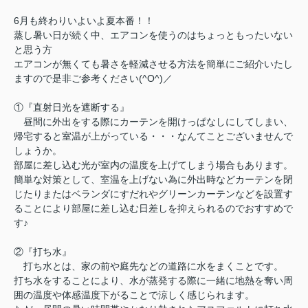
6月も終わりいよいよ夏本番！！
蒸し暑い日が続く中、エアコンを使うのはちょっともったいない
と思う方
エアコンが無くても暑さを軽減させる方法を簡単にご紹介いたし
ますので是非ご参考ください(^O^)／
①『直射日光を遮断する』
昼間に外出をする際にカーテンを開けっぱなしにしてしまい、
帰宅すると室温が上がっている・・・なんてことございませんで
しょうか。
部屋に差し込む光が室内の温度を上げてしまう場合もあります。
簡単な対策として、室温を上げない為に外出時などカーテンを閉
じたりまたはベランダにすだれやグリーンカーテンなどを設置す
ることにより部屋に差し込む日差しを抑えられるのでおすすめで
す♪
②『打ち水』
打ち水とは、家の前や庭先などの道路に水をまくことです。
打ち水をすることにより、水が蒸発する際に一緒に地熱を奪い周
囲の温度や体感温度下がることで涼しく感じられます。