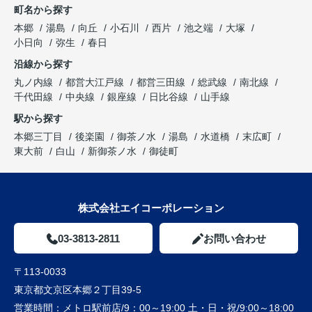
町名から探す
本郷
湯島
向丘
小石川
西片
池之端
大塚
小日向
弥生
春日
沿線から探す
丸ノ内線
都営大江戸線
都営三田線
総武線
南北線
千代田線
中央線
銀座線
日比谷線
山手線
駅から探す
本郷三丁目
後楽園
御茶ノ水
湯島
水道橋
末広町
東大前
白山
新御茶ノ水
御徒町
株式会社エイコーポレーション
03-3813-2811
お問い合わせ
〒113-0033
東京都文京区本郷２丁目39-5
営業時間：
メトロ駅前店/9：00～19:00 土・日・祝/9:00～18:00